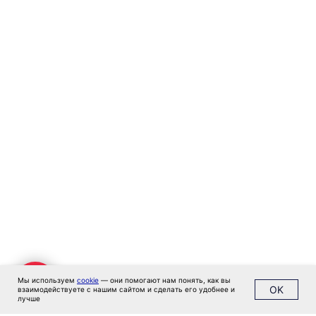
Москва
м. Новые Черемушки, Бизнес центр
"Черри Тауэр" ул. Профсоюзная,56,офис
43
Кипр
Agios Georgios
Chavouzas, office 1-2
Limassol, Cyprus
О нас
Экспертиза
Цены
Кейсы
Клиенты
Имплант
Блог
Политика конфиденциальности
Мы используем
cookie
— они помогают нам понять, как вы
OK
взаимодействуете с нашим сайтом и сделать его удобнее и
лучше