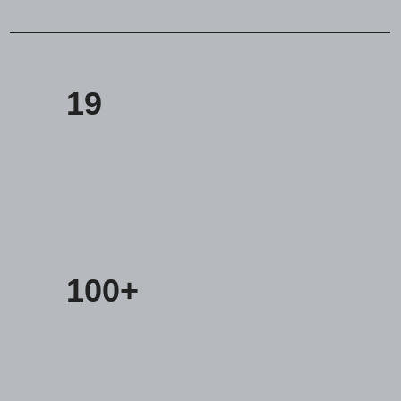
+7 499 380 89 20
19
info@it-atlas.ru
Москва
м. Новые Черемушки, Бизнес центр
"Черри Тауэр" ул. Профсоюзная,56,офис
43
Кипр
Agios Georgios
100+
Chavouzas, office 1-2
Limassol, Cyprus
О нас
Экспертиза
Цены
Кейсы
Клиенты