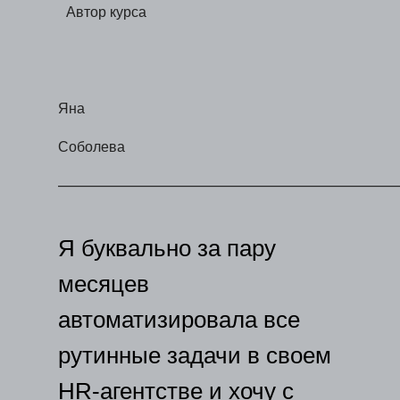
Автор курса
Яна
Соболева
‒‒‒‒‒‒‒‒‒‒‒‒‒‒‒‒
‒‒‒‒‒‒‒‒‒‒‒‒‒‒‒‒‒‒‒‒‒‒‒‒‒‒‒‒‒‒‒‒‒‒‒‒‒‒
Я буквально за пару
месяцев
автоматизировала все
рутинные задачи в своем
HR-агентстве и хочу с