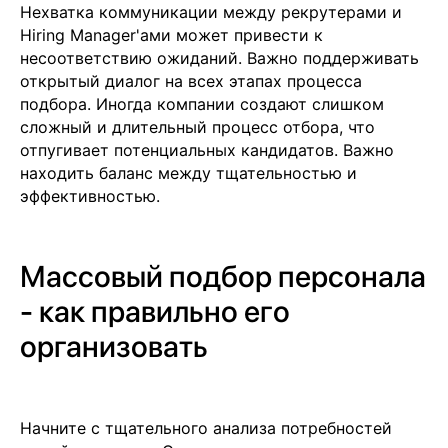
Нехватка коммуникации между рекрутерами и
Hiring Manager'ами может привести к
несоответствию ожиданий. Важно поддерживать
открытый диалог на всех этапах процесса
подбора. Иногда компании создают слишком
Москва
сложный и длительный процесс отбора, что
м. Новые Черемушки, Бизнес центр
"Черри Тауэр" ул. Профсоюзная,56,офис
отпугивает потенциальных кандидатов. Важно
43
Кипр
находить баланс между тщательностью и
Agios Georgios
эффективностью.
Chavouzas, office 1-2
Limassol, Cyprus
О нас
Массовый подбор персонала
Экспертиза
Цены
- как правильно его
Кейсы
Клиенты
организовать
Имплант
Блог
Политика конфиденциальности
Начните с тщательного анализа потребностей