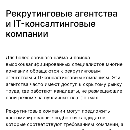
Заполняя данную форму, вы даете
Согласие на
обработку Персональных данных
и соглашаетесь с
Рекрутинговые агентства
Политикой в отношении обработки персональных
данных
и IT-консалтинговые
компании
+7
Для более срочного найма и поиска
высококвалифицированных специалистов многие
компании обращаются к рекрутинговым
агентствам и IT-консалтинговым компаниям. Эти
агентства часто имеют доступ к скрытому рынку
труда, где работают кандидаты, не размещающие
Отправить заявку
свои резюме на публичных платформах.
Рекрутинговые компании могут предложить
кастомизированные подборки кандидатов,
которые соответствуют требованиям компании, а