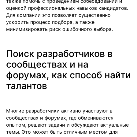
также помочь с проведением собеседований и
оценкой профессиональных навыков кандидатов.
+7 499 380 89 20
Для компании это позволяет существенно
info@it-atlas.ru
ускорить процесс подбора, а также
минимизировать риск ошибочного выбора.
Поиск разработчиков в
Москва
м. Новые Черемушки, Бизнес центр
сообществах и на
"Черри Тауэр" ул. Профсоюзная,56,офис
43
Кипр
форумах, как способ найти
Agios Georgios
Chavouzas, office 1-2
талантов
Limassol, Cyprus
О нас
Экспертиза
Цены
Многие разработчики активно участвуют в
Кейсы
сообществах и форумах, где обмениваются
Клиенты
опытом, решают задачи и обсуждают актуальные
Имплант
Блог
темы. Это может быть отличным местом для