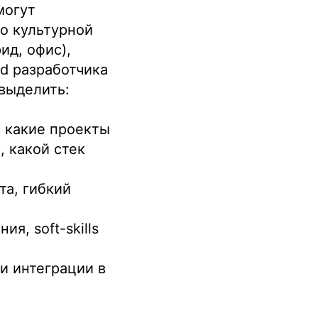
могут
по культурной
ид, офис),
nd разработчика
 выделить:
: какие проекты
, какой стек
та, гибкий
я, soft-skills
и интеграции в