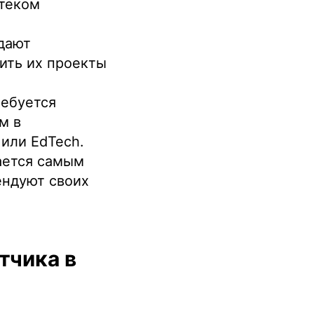
теком
 дают
ить их проекты
ребуется
м в
 или EdTech.
ается самым
ендуют своих
тчика в