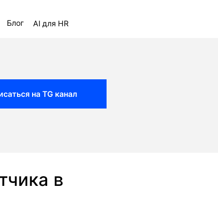
ля HR
исаться на TG канал
тчика в