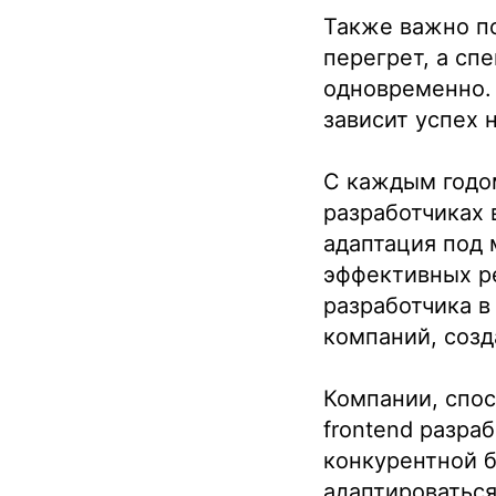
Также важно по
перегрет, а сп
одновременно. 
зависит успех 
С каждым годо
разработчиках 
адаптация под 
Подобрать
эффективных ре
разработчика в
специалиста?
компаний, соз
Компании, спо
Мы направим вам коммерческое
предложение в течении часа!
frontend разра
конкурентной б
Заполняя данную форму, вы даете
адаптироваться
Согласие на обработку Персональных