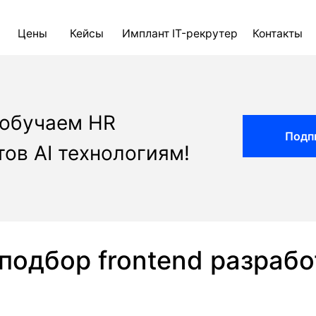
ны
Кейсы
Имплант IT-рекрутер
Контакты
Блог
AI д
 обучаем HR
Подп
ов AI технологиям!
подбор frontend разрабо