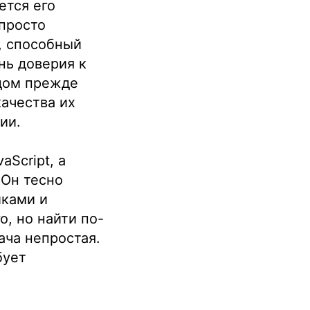
ется его
 просто
, способный
нь доверия к
ндом прежде
ачества их
ии.
Script, а
 Он тесно
иками и
, но найти по-
ча непростая.
бует