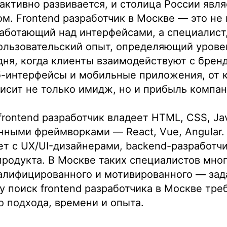
 активно развивается, и столица России явля
м. Frontend разработчик в Москве — это не
аботающий над интерфейсами, а специалист
ользовательский опыт, определяющий урове
дня, когда клиенты взаимодействуют с бре
б-интерфейсы и мобильные приложения, от к
исит не только имидж, но и прибыль компан
rontend разработчик владеет HTML, CSS, Java
ными фреймворками — React, Vue, Angular.
т с UX/UI-дизайнерами, backend-разработч
одукта. В Москве таких специалистов много
алифицированного и мотивированного — зада
 поиск frontend разработчика в Москве тре
о подхода, времени и опыта.