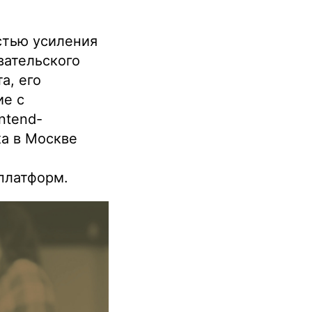
стью усиления
вательского
а, его
ие с
ntend-
ка в Москве
,
платформ.