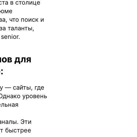
ста в столице
зюме
а, что поиск и
за таланты,
senior.
ов для
:
у — сайты, где
Однако уровень
ельная
аналы. Эти
т быстрее