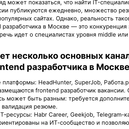
яд может показаться, что найти IT-специали
нсии публикуются ежедневно, множество ре
опулярных сайтах. Однако, реальность таков
d разработчика в Москве — это конкуренция 
речь идет о специалистах уровня middle или 
т несколько основных канал
ontend разработчика в Москве
 платформы: HeadHunter, SuperJob, Работа.р
змещаются frontend разработчик вакансии. 
сь может быть разным: требуется дополнит
 валидация резюме.
T-ресурсы: Habr Career, Geekjob, Telegram-к
риентированы на ИТ-сообщество и позволяю