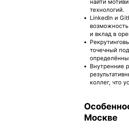
найти мотив
технологий.
LinkedIn и G
возможность 
и вклад в ope
Рекрутинговы
точечный под
определённых
Внутренние р
результативн
коллег, что 
Особеннос
Москве