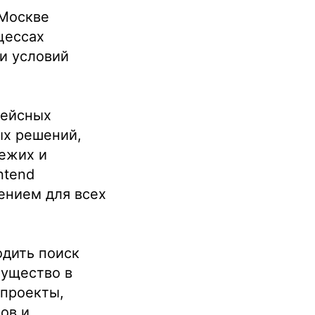
 Москве
цессах
и условий
фейсных
ых решений,
вежих и
ntend
ением для всех
одить поиск
мущество в
 проекты,
ов и