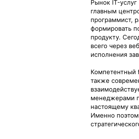
Рынок IT-услуг
главным центро
программист, р
формировать п
продукту. Сего
всего через ве
исполнения зав
Компетентный f
также современ
взаимодействуе
менеджерами пр
настоящему кв
Именно поэтому
стратегическог