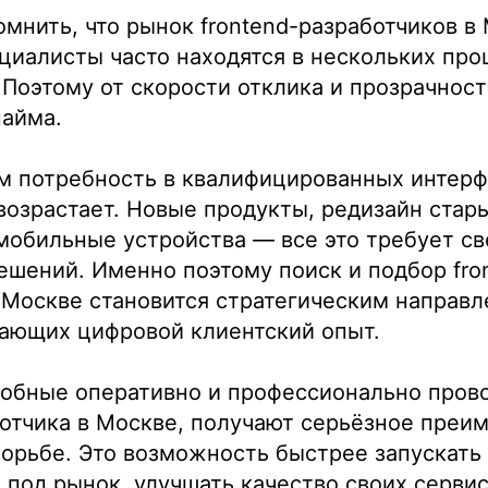
мнить, что рынок frontend-разработчиков в
ециалисты часто находятся в нескольких про
Поэтому от скорости отклика и прозрачност
найма.
м потребность в квалифицированных интер
возрастает. Новые продукты, редизайн стар
мобильные устройства — все это требует с
шений. Именно поэтому поиск и подбор fro
 Москве становится стратегическим направл
дающих цифровой клиентский опыт.
+7
собные оперативно и профессионально пров
ботчика в Москве, получают серьёзное преи
орьбе. Это возможность быстрее запускать
 под рынок, улучшать качество своих сервис