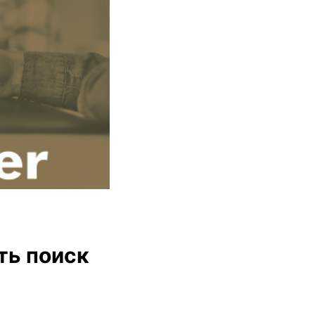
d
ть поиск