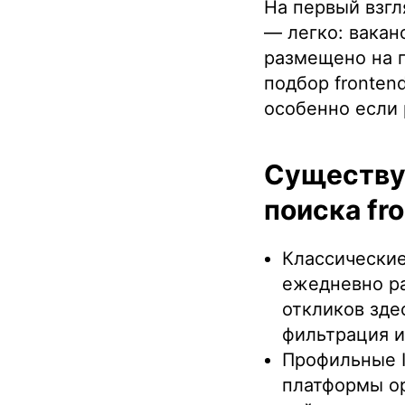
На первый взгл
— легко: вака
размещено на п
подбор fronten
особенно если 
Существуе
поиска fr
Классические
ежедневно ра
откликов зде
фильтрация и
Профильные I
платформы о