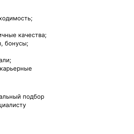
ходимость;
ичные качества;
, бонусы;
али;
 карьерные
нальный подбор
циалисту