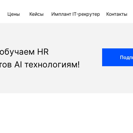
ны
Кейсы
Имплант IT-рекрутер
Контакты
Блог
AI д
 обучаем HR
Подп
ов AI технологиям!