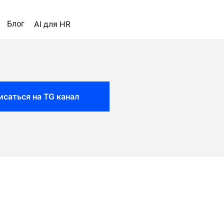
ля HR
исаться на TG канал