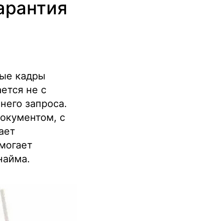
арантия
ные кадры
ется не с
него запроса.
документом, с
ает
могает
найма.