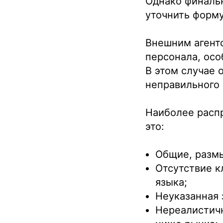
Однако финаль
уточнить форму
Внешним агентс
персонала, осо
В этом случае 
неправильного 
Наиболее расп
это:
Общие, разм
Отсутствие к
языка;
Неуказанная 
Нереалистичн