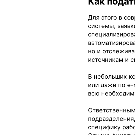
Как подат
Для этого в с
системы, заявк
специализиров
ввтоматизирова
но и отслежива
источникам и с
В небольших ко
или даже по e-
всю необходим
Ответственным
подразделения,
специфику раб