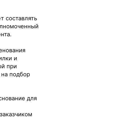
,
т составлять
полномоченный
нта.
енования
илки и
ой при
 на подбор
снование для
заказчиком