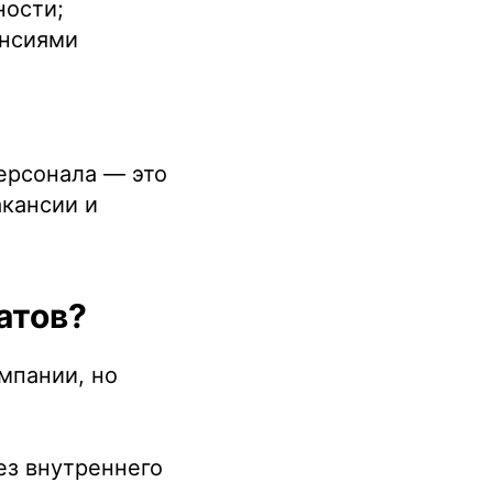
ности;
ансиями
персонала — это
акансии и
атов?
мпании, но
ез внутреннего