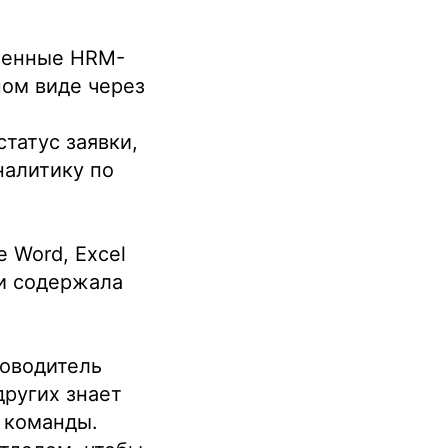
менные HRM-
ном виде через
татус заявки,
налитику по
 Word, Excel
 и содержала
ководитель
других знает
 команды.