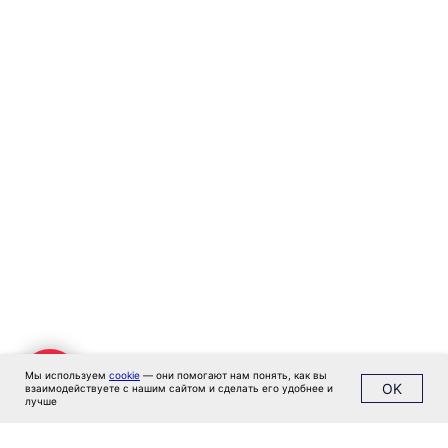
"Черри Тауэр" ул. Профсоюзная,56,офис
43
Кипр
Agios Georgios
Chavouzas, office 1-2
Limassol, Cyprus
О нас
Экспертиза
Цены
Кейсы
Клиенты
Имплант
Блог
Политика конфиденциальности
Мы используем
cookie
— они помогают нам понять, как вы
OK
взаимодействуете с нашим сайтом и сделать его удобнее и
лучше