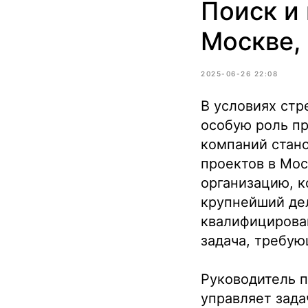
Поиск и
Москве,
2025-06-26 22:08
В условиях стр
особую роль пр
компаний стано
проектов в Мос
организацию, к
крупнейший де
квалифицирован
задача, требу
Руководитель п
управляет зада