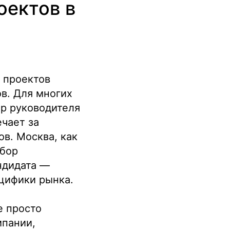
оектов в
 проектов
в. Для многих
ор руководителя
ечает за
в. Москва, как
ыбор
ндидата —
цифики рынка.
е просто
мпании,