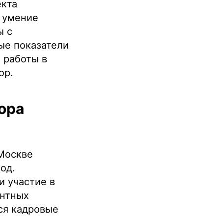
екта
 умение
ы с
ые показатели
 работы в
ор.
ора
 Москве
од.
и участие в
антных
ся кадровые