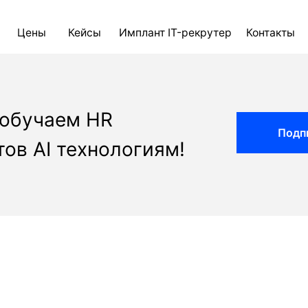
ны
Кейсы
Имплант IT-рекрутер
Контакты
Блог
AI д
 обучаем HR
Подп
ов AI технологиям!