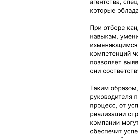
агентства, спе
которые облада
При отборе кан
навыкам, умени
изменяющимся 
компетенций че
позволяет выяв
они соответств
Таким образом,
Подобрать
руководителя 
процесс, от ус
специалиста?
реализации стр
компании могут
обеспечит успе
Мы направим вам коммерческое
предложение в течении часа!