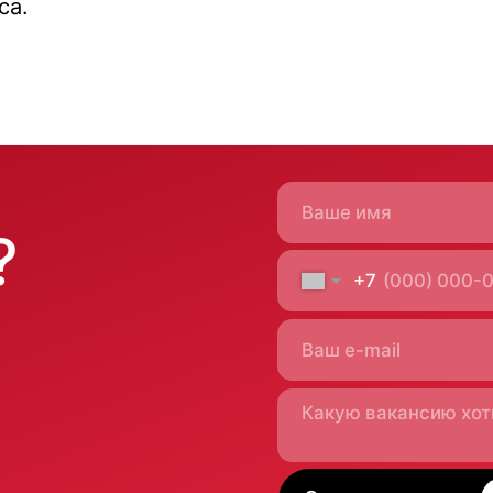
са.
Отправить заявку
Москва
ас
м. Новые Черемушки,
пертиза