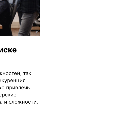
иске
жностей, так
онкуренция
ко привлечь
дерские
а и сложности.