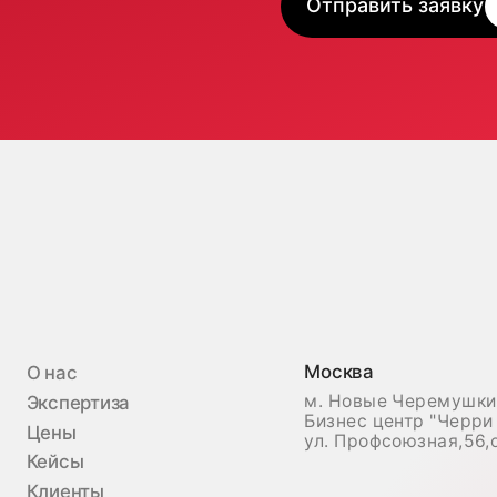
Бизнес центр "Черри Тауэр"
ны
ул. Профсоюзная,56,офис 43
йсы
енты
плант
г