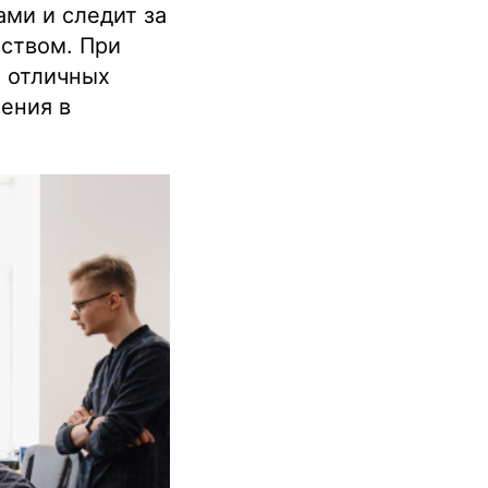
ми и следит за
еством. При
, отличных
ения в