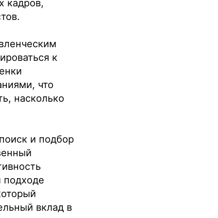
х кадров,
тов.
авленческим
ироваться к
енки
аниями, что
ть, насколько
 поиск и подбор
венный
тивность
м подходе
который
ельный вклад в