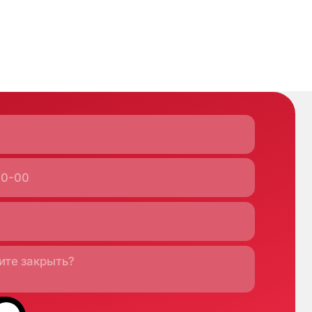
Кипр
Agios Georgios