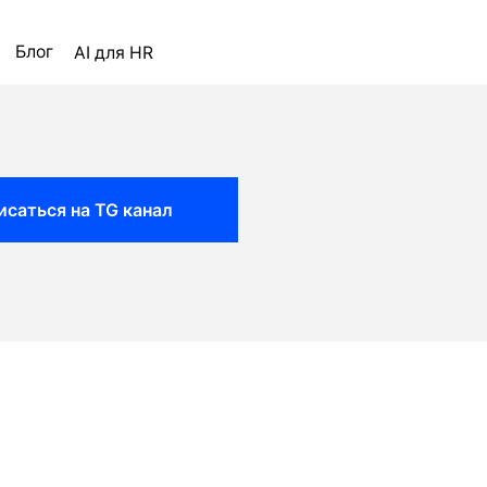
ля HR
исаться на TG канал