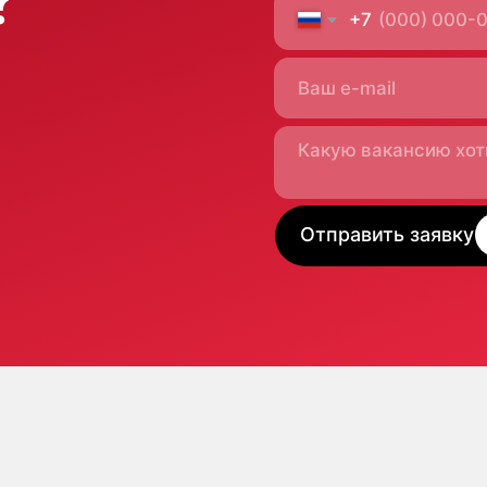
Москва
ас
м. Новые Черемушки,
пертиза
Бизнес центр "Черри Тауэр"
ны
ул. Профсоюзная,56,офис 43
йсы
енты
плант
г