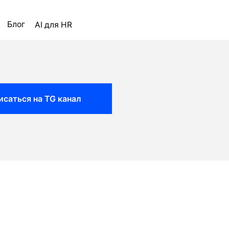
ля HR
исаться на TG канал