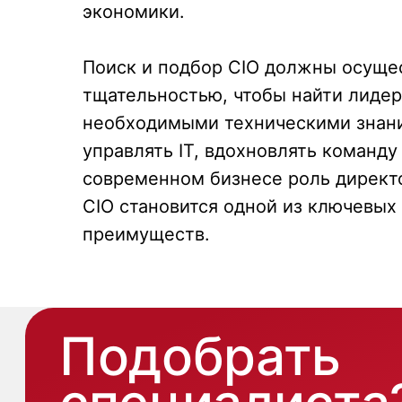
экономики.
Подобрать
Поиск и подбор CIO должны осуще
специалиста?
тщательностью, чтобы найти лидер
необходимыми техническими знани
управлять IT, вдохновлять команд
Мы направим вам коммерческое
предложение в течении часа!
современном бизнесе роль дирек
CIO становится одной из ключевых
Заполняя данную форму, вы даете
Согласие на обработку Персональных
преимуществ.
данных
и соглашаетесь с
Политикой в
отношении обработки персональных
данных