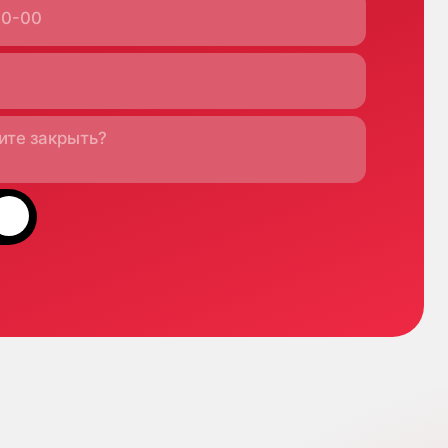
Кипр
Agios Georgios
Chavouzas, office 1-
2 Limassol, Cyprus