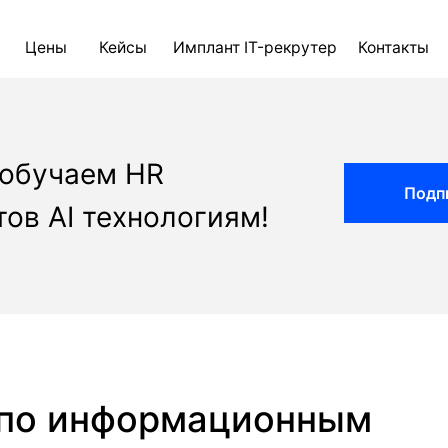
ны
Кейсы
Имплант IT-рекрутер
Контакты
Блог
AI д
 обучаем HR
Подп
ов AI технологиям!
 по информационным