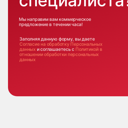
+7 499 380 89 20
О н
Экс
info@it-atlas.ru
Це
Ке
Кли
Им
Бло
Политика конфиденциальности