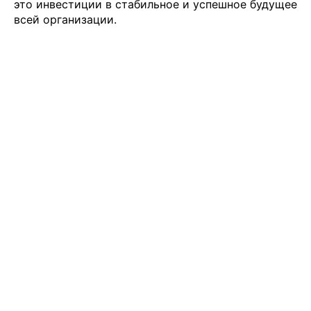
это инвестиции в стабильное и успешное будущее
всей организации.
Подобрать специалиста?
Мы направим вам коммерческое
предложение в течении часа!
Заполняя данную форму, вы даете
Согласие на
обработку Персональных данных
и соглашаетесь с