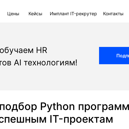
ны
Кейсы
Имплант IT-рекрутер
Контакты
Блог
AI д
 обучаем HR
Подп
ов AI технологиям!
 подбор Python программ
успешным IT-проектам