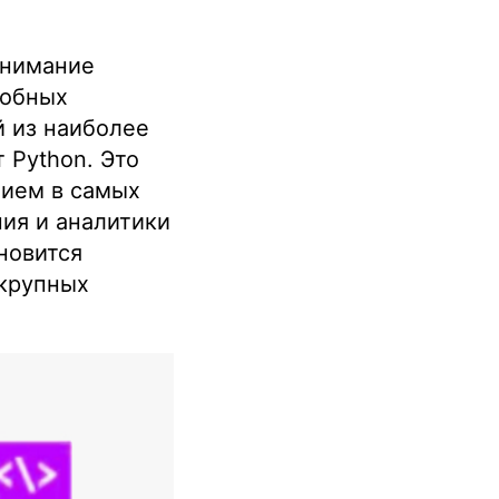
внимание
собных
 из наиболее
 Python. Это
нием в самых
ия и аналитики
новится
 крупных