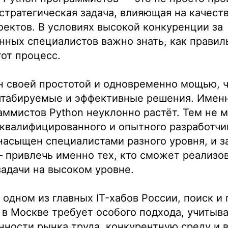
 стратегическая задача, влияющая на качест
ектов. В условиях высокой конкуренции за
ных специалистов важно знать, как правил
тот процесс.
н своей простотой и одновременно мощью, ч
штабируемые и эффективные решения. Имен
аммистов Python неуклонно растёт. Тем не м
квалифицированного и опытного разработчик
насыщен специалистами разного уровня, и з
 привлечь именно тех, кто сможет реализо
адачи на высоком уровне.
в одном из главных IT-хабов России, поиск и
 в Москве требует особого подхода, учитыв
ности рынка труда, конкурентную среду и 