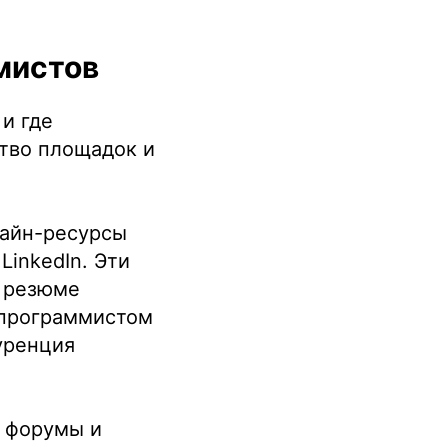
ммистов
и где
тво площадок и
лайн-ресурсы
LinkedIn. Эти
ь резюме
 программистом
уренция
 форумы и