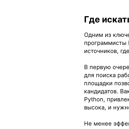
Где искат
Одним из ключе
программисты 
источников, гд
В первую очере
для поиска раб
площадки позво
кандидатов. Ва
Python, привле
высока, и нуж
Не менее эффе