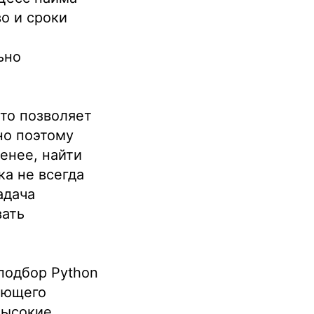
во и сроки
ьно
то позволяет
но поэтому
енее, найти
а не всегда
адача
вать
 подбор Python
ающего
высокие