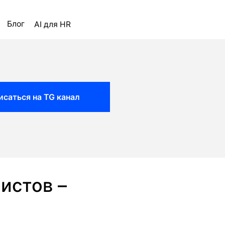
ля HR
исаться на TG канал
истов –