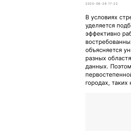
2025-06-26 17:22
В условиях стр
уделяется под
эффективно ра
востребованных
объясняется ун
разных областя
данных. Поэтом
первостепенной
городах, таких 