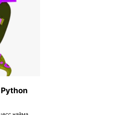
 Python
оцесс найма