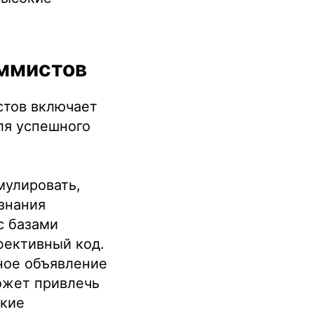
аммистов
стов включает
ля успешного
мулировать,
 знания
с базами
фективный код.
ное объявление
ожет привлечь
ские