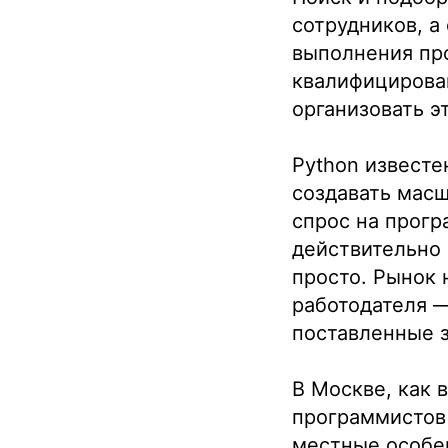
сотрудников, а
выполнения про
квалифицирован
организовать э
Python известе
создавать мас
спрос на прогр
действительно 
просто. Рынок 
работодателя —
поставленные з
В Москве, как 
программистов
местные особен