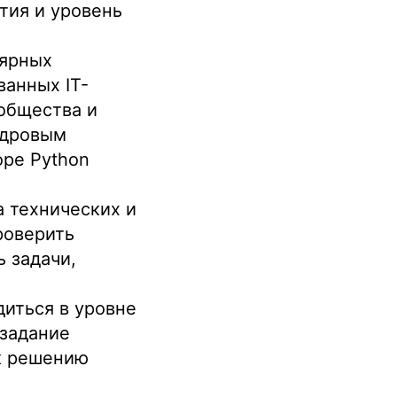
тия и уровень
лярных
ванных IT-
общества и
адровым
оре Python
а технических и
роверить
 задачи,
диться в уровне
 задание
 к решению