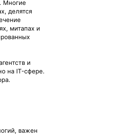
ы. Многие
х, делятся
лечение
х, митапах и
ированных
агентств и
о на IT-сфере.
ора.
огий, важен