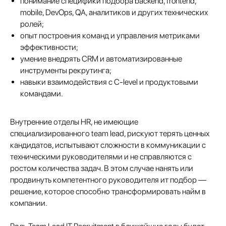
понимание специфики подбора backend, frontend,
mobile, DevOps, QA, аналитиков и других технических
Мы направим вам коммерческое
предложение в течении часа!
ролей;
Заполняя данную форму, вы даете
Согласие на обработку
опыт построения команд и управления метриками
Персональных данных
и соглашаетесь с
Политикой в
отношении обработки персональных данных
эффективности;
умение внедрять CRM и автоматизированные
инструменты рекрутинга;
навыки взаимодействия с C-level и продуктовыми
командами.
+7
Внутренние отделы HR, не имеющие
специализированного team lead, рискуют терять ценных
кандидатов, испытывают сложности в коммуникации с
техническими руководителями и не справляются с
ростом количества задач. В этом случае нанять или
продвинуть компетентного руководителя ит подбор —
Отправить заявку
решение, которое способно трансформировать найм в
компании.