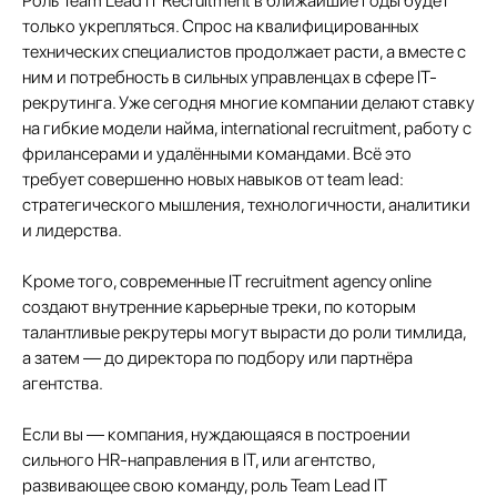
Роль Team Lead IT Recruitment в ближайшие годы будет
только укрепляться. Спрос на квалифицированных
технических специалистов продолжает расти, а вместе с
ним и потребность в сильных управленцах в сфере IT-
+7 499 380 89 20
рекрутинга. Уже сегодня многие компании делают ставку
info@it-atlas.ru
на гибкие модели найма, international recruitment, работу с
фрилансерами и удалёнными командами. Всё это
требует совершенно новых навыков от team lead:
стратегического мышления, технологичности, аналитики
и лидерства.
Москва
м. Новые Черемушки, Бизнес центр "Черри
Тауэр" ул. Профсоюзная,56,офис 43
Кроме того, современные IT recruitment agency online
Кипр
создают внутренние карьерные треки, по которым
Agios Georgios Chavouzas,
талантливые рекрутеры могут вырасти до роли тимлида,
office 1-2 Limassol, Cyprus
а затем — до директора по подбору или партнёра
агентства.
О нас
Экспертиза
Если вы — компания, нуждающаяся в построении
Цены
Кейсы
сильного HR-направления в IT, или агентство,
Клиенты
развивающее свою команду, роль Team Lead IT