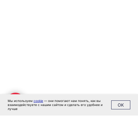
Кейсы
Клиенты
Имплант
Блог
Политика конфиденциальности
Мы используем
cookie
— они помогают нам понять, как вы
OK
взаимодействуете с нашим сайтом и сделать его удобнее и
лучше