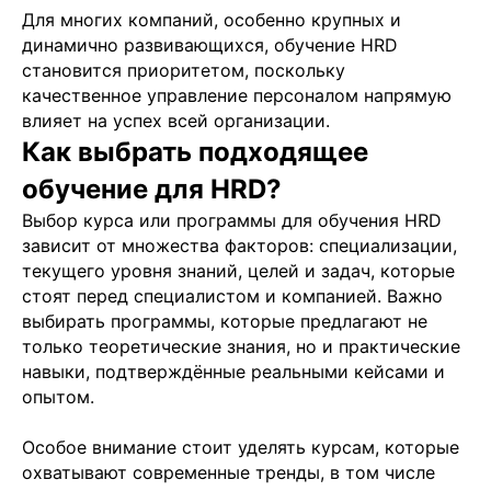
Для многих компаний, особенно крупных и
динамично развивающихся, обучение HRD
становится приоритетом, поскольку
качественное управление персоналом напрямую
влияет на успех всей организации.
Как выбрать подходящее
обучение для HRD?
Подобрать специалиста?
Выбор курса или программы для обучения HRD
зависит от множества факторов: специализации,
Мы направим вам коммерческое
предложение в течении часа!
текущего уровня знаний, целей и задач, которые
Заполняя данную форму, вы даете
Согласие на
стоят перед специалистом и компанией. Важно
обработку Персональных данных
и соглашаетесь с
Политикой в отношении обработки персональных
выбирать программы, которые предлагают не
данных
только теоретические знания, но и практические
навыки, подтверждённые реальными кейсами и
опытом.
+7
Особое внимание стоит уделять курсам, которые
охватывают современные тренды, в том числе