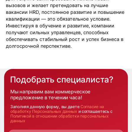
43
вызовов и желает претендовать на лучшие
Кипр
вакансии HRD, постоянное развитие и повышение
Agios Georgios
Chavouzas, office 1-2
квалификации — это обязательное условие.
Limassol, Cyprus
Инвестируя в обучение и развитие, компании
О нас
получают сильных управленцев, способных
Экспертиза
обеспечивать стабильный рост и успех бизнеса в
Цены
долгосрочной перспективе.
Кейсы
Клиенты
Имплант
Блог
Политика конфиденциальности