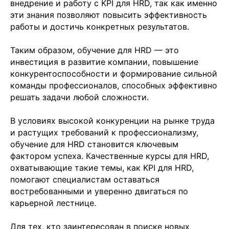
внедрение и работу с KPI для HRD, так как именно
эти знания позволяют повысить эффективность
работы и достичь конкретных результатов.
Таким образом, обучение для HRD — это
Отправить заявку
инвестиция в развитие компании, повышение
конкурентоспособности и формирование сильной
команды профессионалов, способных эффективно
решать задачи любой сложности.
В условиях высокой конкуренции на рынке труда
и растущих требований к профессионализму,
+7 499 380 89 20
обучение для HRD становится ключевым
info@it-atlas.ru
фактором успеха. Качественные курсы для HRD,
охватывающие такие темы, как KPI для HRD,
помогают специалистам оставаться
востребованными и уверенно двигаться по
карьерной лестнице.
Москва
м. Новые Черемушки, Бизнес центр
Для тех, кто заинтересован в поиске новых
"Черри Тауэр" ул. Профсоюзная,56,офис