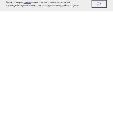
Мы используем
cookie
— они помогают нам понять, как вы
OK
взаимодействуете с нашим сайтом и сделать его удобнее и лучше