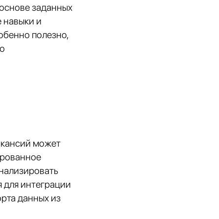
 основе заданных
е навыки и
обенно полезно,
мо
акансий может
ированное
анализировать
я для интеграции
рта данных из