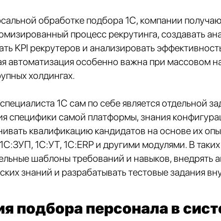
рсальной обработке подбора 1С, компании получа
омизированный процесс рекрутинга, создавать ан
ать KPI рекрутеров и анализировать эффективност
ая автоматизация особенно важна при массовом н
рупных холдингах.
специалиста 1С сам по себе является отдельной зад
я специфики самой платформы, знания конфигурац
ивать квалификацию кандидатов на основе их опы
 1С:ЗУП, 1С:УТ, 1С:ERP и другими модулями. В таки
ельные шаблоны требований и навыков, внедрять 
ских знаний и разрабатывать тестовые задания вн
я подбора персонала в сист