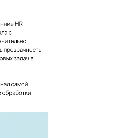
енние HR-
ала с
ачительно
ть прозрачность
овых задач в
онал самой
е обработки