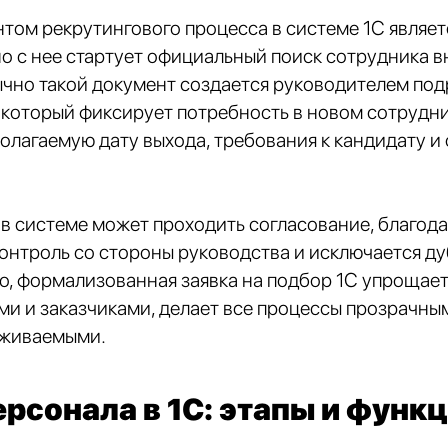
ом рекрутингового процесса в системе 1С являетс
о с нее стартует официальный поиск сотрудника в
чно такой документ создается руководителем под
оторый фиксирует потребность в новом сотрудник
олагаемую дату выхода, требования к кандидату и
 в системе может проходить согласование, благод
онтроль со стороны руководства и исключается д
го, формализованная заявка на подбор 1С упрощае
и и заказчиками, делает все процессы прозрачным
еживаемыми.
рсонала в 1С: этапы и функ