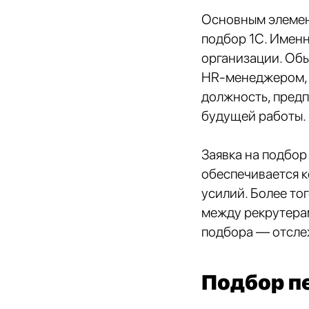
Основным элемент
подбор 1С. Именн
организации. Обы
HR-менеджером, к
должность, предп
будущей работы.
Заявка на подбор
обеспечивается к
усилий. Более то
между рекрутерам
подбора — отсл
Подбор пе