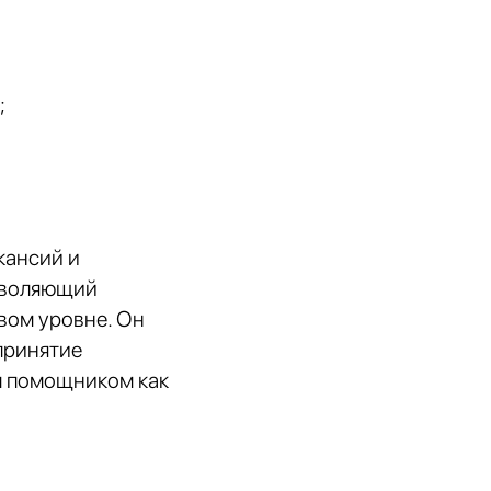
;
кансий и
зволяющий
вом уровне. Он
принятие
м помощником как