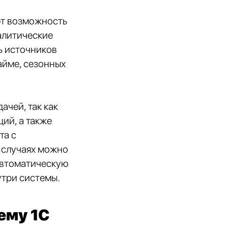
ют возможность
алитические
ь источников
айме, сезонных
ачей, так как
ий, а также
та с
х случаях можно
автоматическую
утри системы.
ему 1С