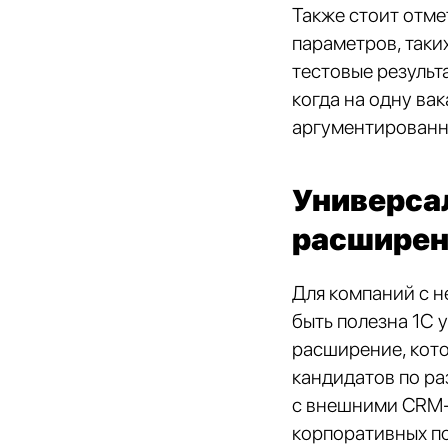
Также стоит отме
параметров, таки
тестовые результ
когда на одну ва
аргументированн
Универса
расширен
Для компаний с 
быть полезна 1С 
расширение, кото
кандидатов по ра
с внешними CRM-с
корпоративных п