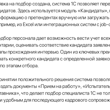
явка на подбор создана, система 1С позволяет пере
идатов. Здесь используется модуль «Кандидаты», 
нформацию о претендентах вручную или загружать
ример, из Excel или интеграционных систем с job-
дбор персонала дает возможность вести учет все
тарии, оценивать соответствие кандидата заявл
тапы прохождения интервью. Один из ключевых пр
ать конкретного кандидата с определенной заявко
по этапам отбора.
принятии положительного решения система позвол
оздать документы «Прием на работу», «Испытател
авника», что делает подбор специалиста 1С не то
 и удобным для последующего кадрового сопровож