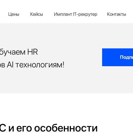
ны
Кейсы
Имплант IT-рекрутер
Контакты
Блог
AI дл
бучаем HR
Подпи
в AI технологиям!
С и его особенности