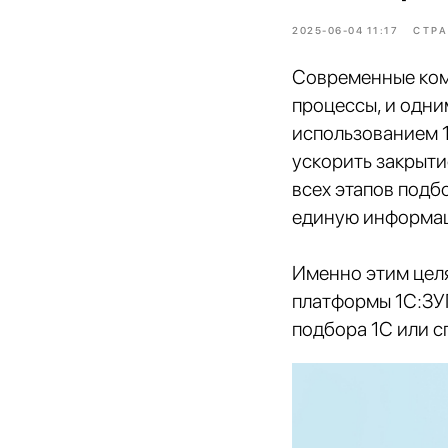
2025-06-04 11:17
СТРА
Современные ком
процессы, и одни
использованием 1
ускорить закрыти
всех этапов подб
единую информац
Именно этим цел
платформы 1С:ЗУП
подбора 1С или 