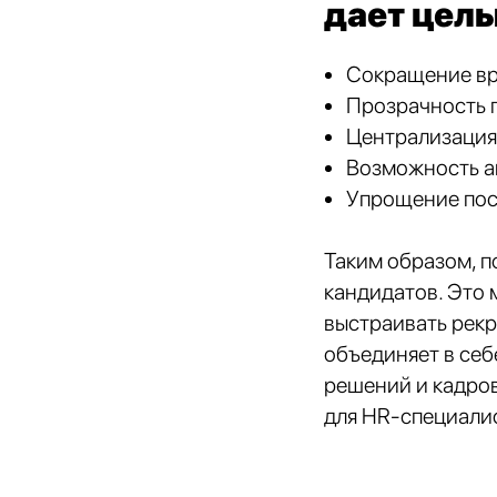
дает цел
Сокращение вр
Прозрачность 
Централизация
Подобрать
Возможность ан
Упрощение пос
специалиста?
Таким образом, п
кандидатов. Это
Мы направим вам коммерческое
предложение в течении часа!
выстраивать рекр
объединяет в себ
Заполняя данную форму, вы даете
Согласие
на обработку Персональных данных
и
решений и кадро
соглашаетесь с
Политикой в отношении
для HR-специалис
обработки персональных данных