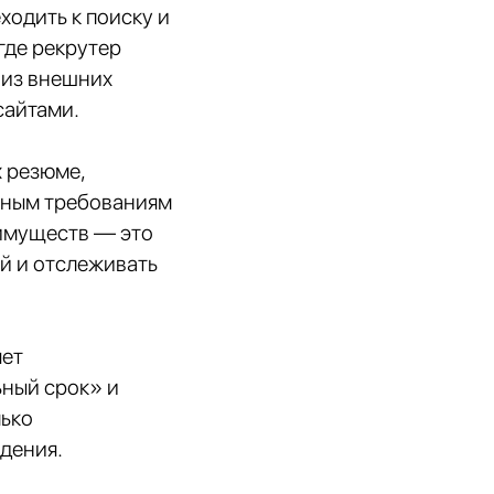
ходить к поиску и
где рекрутер
 из внешних
сайтами.
х резюме,
енным требованиям
еимуществ — это
й и отслеживать
яет
ьный срок» и
лько
дения.