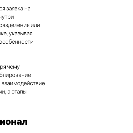
я заявка на
нутри
разделения или
е, указывая:
 особенности
аря чему
ублирование
т взаимодействие
и, а этапы
ционал