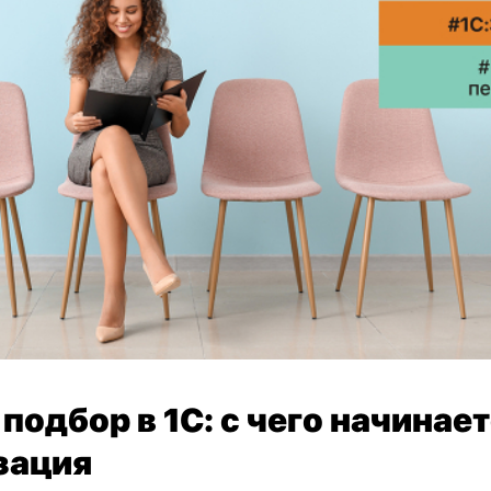
 подбор в 1С: с чего начинае
зация