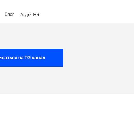
я HR
саться на TG канал