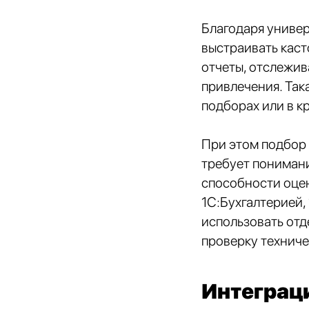
Благодаря униве
выстраивать каст
отчеты, отслежив
привлечения. Так
подборах или в к
При этом подбор 
требует понимани
способности оцен
1С:Бухгалтерией,
использовать отд
проверку техниче
Интеграци