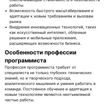
работы.
Возможность быстрого масштабирования и
адаптации к новым требованиям и вызовам
рынка.
Внедрение инновационных технологий, таких
как искусственный интеллект, облачные
решения и мобильные приложения,
расширяющих возможности бизнеса.
Особенности профессии
программиста
Профессия программиста требует от
специалиста не только глубоких технических
знаний, но и творческого подхода,
аналитического мышления и умения работать в
Подобрать специалиста?
команде. Постоянное обучение и адаптация к
новым технологиям являются неотъемлемой
Мы направим вам коммерческое
предложение в течении часа!
частью работы.
Заполняя данную форму, вы даете
Согласие на
обработку Персональных данных
и соглашаетесь с