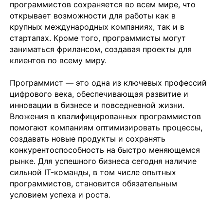
+7 499 380 89 20
программистов сохраняется во всем мире, что
info@it-atlas.ru
открывает возможности для работы как в
крупных международных компаниях, так и в
стартапах. Кроме того, программисты могут
заниматься фрилансом, создавая проекты для
клиентов по всему миру.
Москва
м. Новые Черемушки, Бизнес центр
Программист — это одна из ключевых профессий
"Черри Тауэр" ул. Профсоюзная,56,офис
43
цифрового века, обеспечивающая развитие и
Кипр
Agios Georgios
инновации в бизнесе и повседневной жизни.
Chavouzas, office 1-2
Вложения в квалифицированных программистов
Limassol, Cyprus
помогают компаниям оптимизировать процессы,
О нас
создавать новые продукты и сохранять
Экспертиза
конкурентоспособность на быстро меняющемся
Цены
рынке. Для успешного бизнеса сегодня наличие
Кейсы
сильной IT-команды, в том числе опытных
Клиенты
программистов, становится обязательным
Имплант
Блог
условием успеха и роста.
Политика конфиденциальности