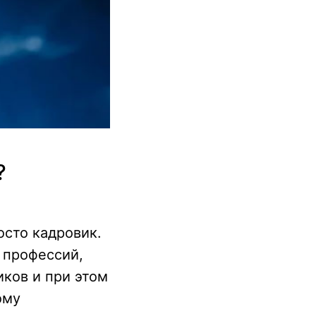
?
осто кадровик.
 профессий,
иков и при этом
ому