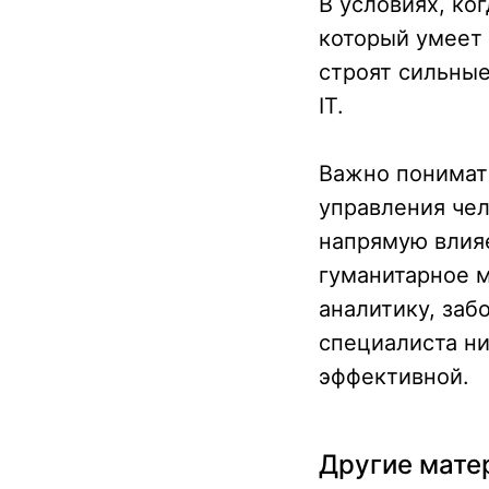
В условиях, ко
который умеет 
строят сильные
IT.
Важно понимать
управления чел
напрямую влияе
гуманитарное 
аналитику, заб
специалиста ни
эффективной.
Подобрать
специалиста?
Другие мате