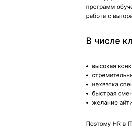
программ обуче
работе с выгор
В числе к
высокая конк
стремительны
нехватка спе
быстрая смен
желание айти
Поэтому HR в I