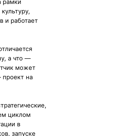
а рамки
 культуру,
в и работает
отличается
у, а что —
отчик может
— проект на
стратегические,
сем циклом
тации в
ов, запуске