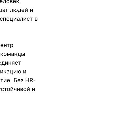
еловек,
шат людей и
-специалист в
центр
о команды
единяет
никацию и
итие. Без HR-
устойчивой и