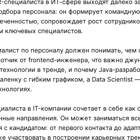
-специалиста в ИТ-сфере выходят далеко з
одбора персонала: он формирует командную
еченностью, сопровождает рост сотруднико
м ключевых специалистов.
алист по персоналу должен понимать, чем 
отчик от frontend-инженера, что важно джун
 технологии в тренде, и почему Java-разраб
аленку с гибким графиком, а Data Scientist 
хнологиях.
иалиста в IT-компании сочетает в себе как 
онные направления. Он может заниматься в
 с кандидатом: от первого контакта до адап
же участвовать в построении карьерных трек