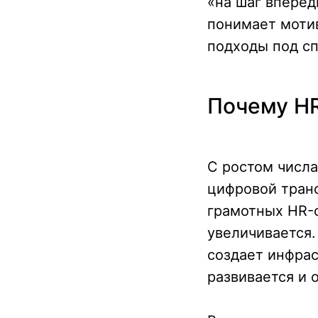
«на шаг вперед
понимает мотив
подходы под с
Почему HR
С ростом числа
цифровой тран
грамотных HR-с
увеличивается.
создает инфрас
развивается и 