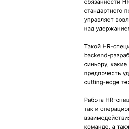
обязанности HR
стандартного п
управляет вовл
над удержание
Такой HR-специ
backend-разраб
синьору, какие
предпочесть уд
cutting-edge те
Работа HR-спец
так и операци
взаимодействия
команде, а так