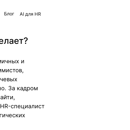
ля HR
делает?
мичных и
ммистов,
ючевых
о. За кадром
айти,
 HR-специалист
гических