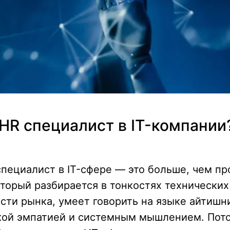
 HR специалист в IT-компании
ециалист в IT-сфере — это больше, чем пр
оторый разбирается в тонкостях технических
сти рынка, умеет говорить на языке айтишн
кой эмпатией и системным мышлением. Пот