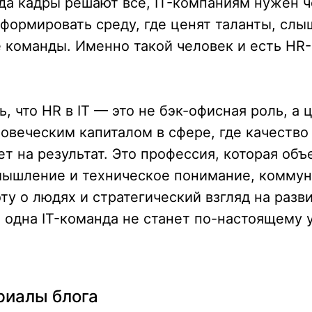
гда кадры решают все, IT-компаниям нужен ч
формировать среду, где ценят таланты, слы
 команды. Именно такой человек и есть HR
, что HR в IT — это не бэк-офисная роль, а 
овеческим капиталом в сфере, где качеств
т на результат. Это профессия, которая объ
мышление и техническое понимание, комму
оту о людях и стратегический взгляд на разв
 одна IT-команда не станет по-настоящему 
риалы блога
+7