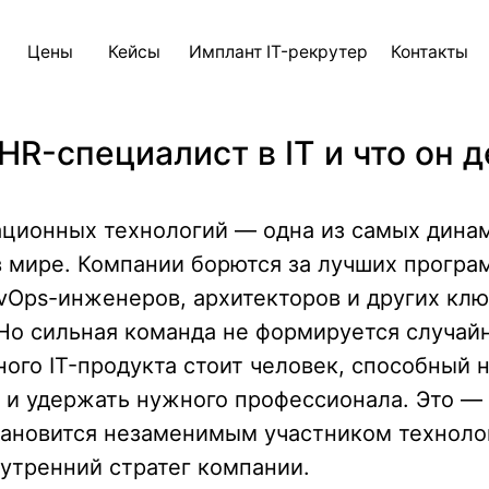
ны
Кейсы
Имплант IT-рекрутер
Контакты
Блог
AI д
HR-специалист в IT и что он 
ционных технологий — одна из самых дина
 мире. Компании борются за лучших програ
vOps-инженеров, архитекторов и других кл
Но сильная команда не формируется случайн
ого IT-продукта стоит человек, способный н
ь и удержать нужного профессионала. Это —
становится незаменимым участником техноло
утренний стратег компании.