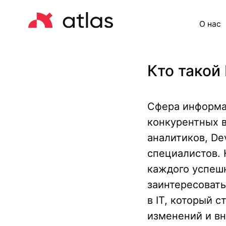
О нас
Це
Кто такой 
Сфера информа
конкурентных в
аналитиков, De
специалистов. 
каждого успешн
заинтересоват
в IT, который 
изменений и вн