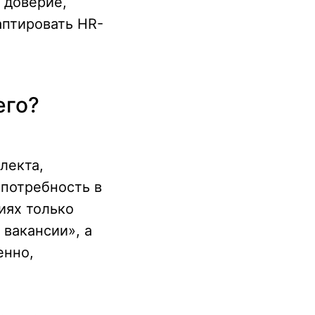
 доверие,
аптировать HR-
его?
лекта,
потребность в
иях только
 вакансии», а
енно,