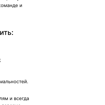
команде и
ить:
;
мальностей.
лям и всегда