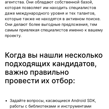
агентства. Они обладают собственной базой,
которая позволяет им находить специалистов
даже международного уровня и тех талантов,
которые также не находятся в активном поиске.
Они делают более выгодные предложения, тем
самым привлекая специалистов именно к вашему
проекту.
Когда вы нашли несколько
Подобрать специалиста?
подходящих кандидатов,
Мы направим вам коммерческое
предложение в течении часа!
важно правильно
Заполняя данную форму, вы даете
Согласие на
обработку Персональных данных
и соглашаетесь с
провести их отбор:
Политикой в отношении обработки персональных
данных
Задайте вопросы, касающиеся Android SDK,
работы с библиотеками и инструментами
+7