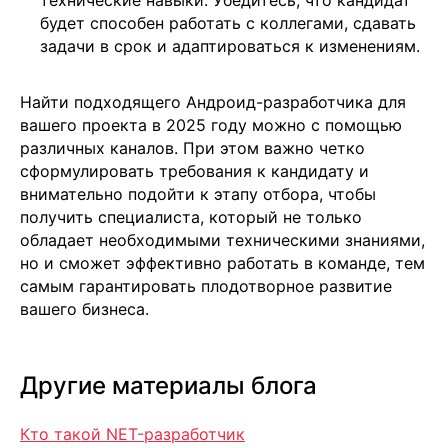
технические навыки. Убедитесь, что кандидат
Москва
будет способен работать с коллегами, сдавать
м. Новые Черемушки, Бизнес центр
"Черри Тауэр" ул. Профсоюзная,56,офис
задачи в срок и адаптироваться к изменениям.
43
Кипр
Agios Georgios
Chavouzas, office 1-2
Найти подходящего Андроид-разработчика для
Limassol, Cyprus
вашего проекта в 2025 году можно с помощью
О нас
различных каналов. При этом важно четко
Экспертиза
сформулировать требования к кандидату и
Цены
внимательно подойти к этапу отбора, чтобы
Кейсы
получить специалиста, который не только
Клиенты
обладает необходимыми техническими знаниями,
Имплант
но и сможет эффективно работать в команде, тем
Блог
самым гарантировать плодотворное развитие
Политика конфиденциальности
вашего бизнеса.
Другие материалы блога
Кто такой NET-разработчик