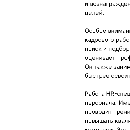
и вознагражден
целей.
Особое внимани
кадрового рабо
поиск и подбор
оценивает про
Он также заним
быстрее освоит
Работа HR-спец
персонала. Име
проводит трени
повышать квал
компании. Это 