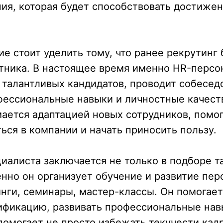
ия, которая будет способствовать достиже
е стоит уделить тому, что ранее рекрутинг
тника. В настоящее время именно HR-персон
 талантливых кандидатов, проводит собесед
фессиональные навыки и личностные качеств
ается адаптацией новых сотрудников, помо
ься в компании и начать приносить пользу.
иалиста заключается не только в подборе т
нно он организует обучение и развитие пер
нги, семинары, мастер-классы. Он помогае
ификацию, развивать профессиональные навы
помогает не просто избежать текучести кадр