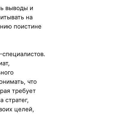
ть выводы и
итывать на
анию поистине
-специалистов.
иат,
ьного
онимать, что
орая требует
а стратег,
воих целей,