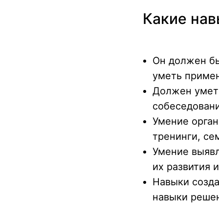
Какие на
Он должен бы
уметь примен
Должен уметь
собеседовани
Умение орган
тренинги, се
Умение выявл
их развития и
Навыки созда
навыки решен