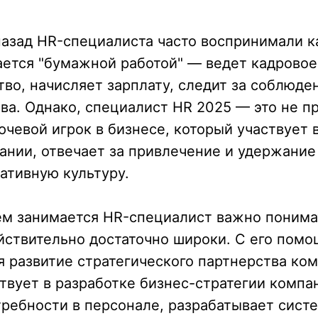
назад HR-специалиста часто воспринимали к
ается "бумажной работой" — ведет кадровое
во, начисляет зарплату, следит за соблюде
ва. Однако, специалист HR 2025 — это не п
ючевой игрок в бизнесе, который участвует 
ании, отвечает за привлечение и удержание 
ативную культуру.
ем занимается HR-специалист важно понимат
йствительно достаточно широки. С его пом
 развитие стратегического партнерства ком
твует в разработке бизнес-стратегии компа
ребности в персонале, разрабатывает сист