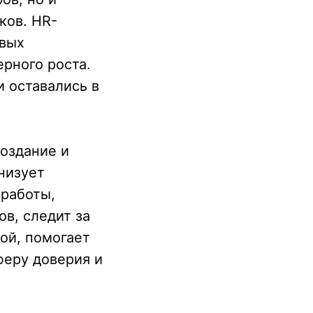
ков. HR-
ивых
ерного роста.
и оставались в
создание и
низует
 работы,
в, следит за
ой, помогает
феру доверия и