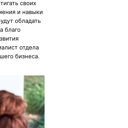
тигать своих
мения и навыки
будут обладать
а благо
звития
иалист отдела
шего бизнеса.