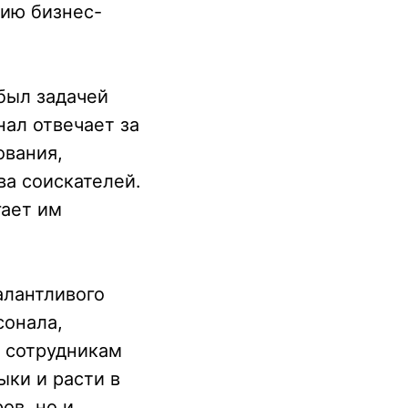
нию бизнес-
 был задачей
ал отвечает за
ования,
а соискателей.
гает им
алантливого
сонала,
т сотрудникам
ки и расти в
ов, но и