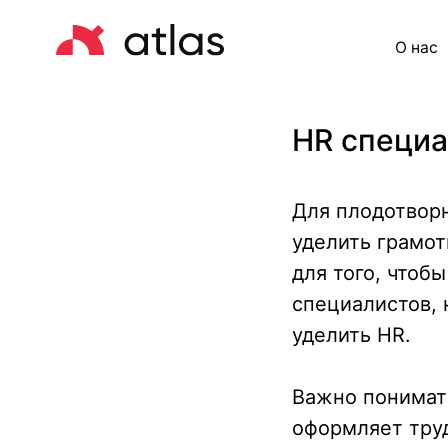
О нас
Це
HR специа
Для плодотворн
уделить грамот
для того, чтоб
специалистов, 
уделить HR.
Важно понимать
оформляет труд