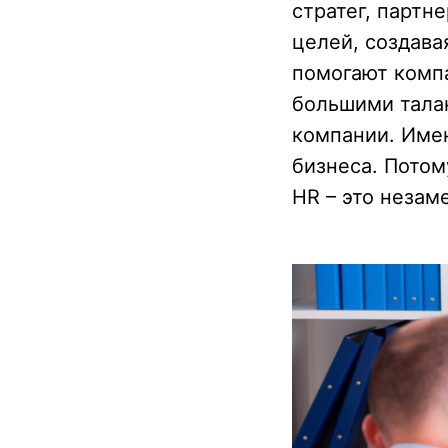
стратег, партн
целей, создава
помогают компа
большими талан
компании. Имен
бизнеса. Потом
HR – это незам