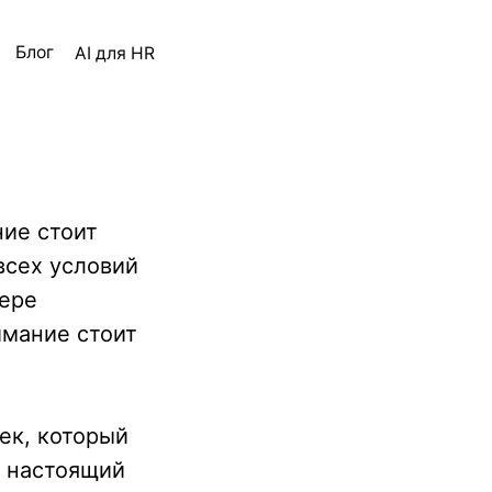
ля HR
ние стоит
всех условий
фере
имание стоит
ек, который
у настоящий