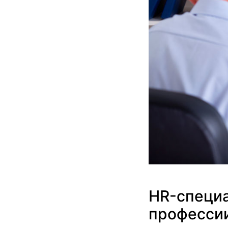
HR-специа
професси