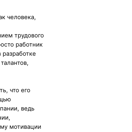
ак человека,
нием трудового
росто работник
в разработке
талантов,
ь, что его
ощью
пании, ведь
нии,
ему мотивации