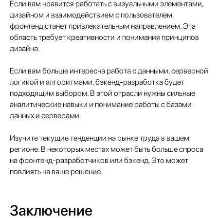
Если вам нравится работать с визуальными элементами,
Agios Georgios Chavouzas,
office 1-2 Limassol, Cyprus
дизайном и взаимодействием с пользователем,
фронтенд станет привлекательным направлением. Эта
О нас
область требует креативности и понимания принципов
Экспертиза
дизайна.
Цены
Кейсы
Если вам больше интересна работа с данными, серверной
Клиенты
логикой и алгоритмами, бэкенд-разработка будет
Имплант
подходящим выбором. В этой отрасли нужны сильные
Блог
аналитические навыки и понимание работы с базами
Политика конфиденциальности
данных и серверами.
Изучите текущие тенденции на рынке труда в вашем
регионе. В некоторых местах может быть больше спроса
на фронтенд-разработчиков или бэкенд. Это может
повлиять на ваше решение.
Заключение