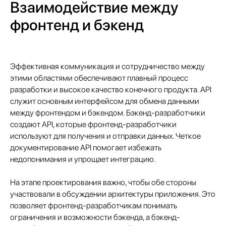
Взаимодействие между
фронтенд и бэкенд
Эффективная коммуникация и сотрудничество между
этими областями обеспечивают плавный процесс
Подобрать специалиста?
разработки и высокое качество конечного продукта. API
Мы направим вам коммерческое
служит основным интерфейсом для обмена данными
предложение в течении часа!
между фронтендом и бэкендом. Бэкенд-разработчики
Заполняя данную форму, вы даете
Согласие на обработку
Персональных данных
и соглашаетесь с
Политикой в
создают API, которые фронтенд-разработчики
отношении обработки персональных данных
используют для получения и отправки данных. Четкое
документирование API помогает избежать
недопонимания и упрощает интеграцию.
На этапе проектирования важно, чтобы обе стороны
+7
участвовали в обсуждении архитектуры приложения. Это
позволяет фронтенд-разработчикам понимать
ограничения и возможности бэкенда, а бэкенд-