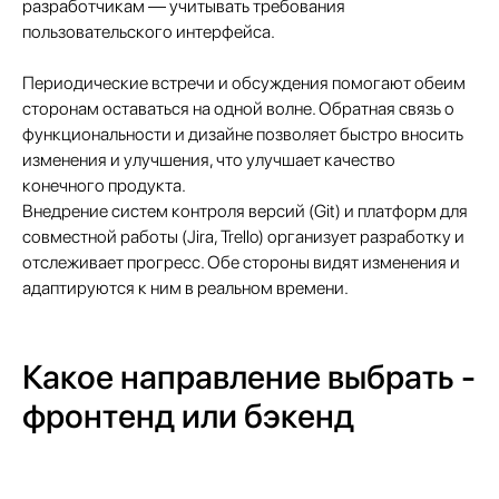
разработчикам — учитывать требования
пользовательского интерфейса.
Периодические встречи и обсуждения помогают обеим
Отправить заявку
сторонам оставаться на одной волне. Обратная связь о
функциональности и дизайне позволяет быстро вносить
изменения и улучшения, что улучшает качество
конечного продукта.
Внедрение систем контроля версий (Git) и платформ для
совместной работы (Jira, Trello) организует разработку и
отслеживает прогресс. Обе стороны видят изменения и
+7 499 380 89 20
адаптируются к ним в реальном времени.
info@it-atlas.ru
Какое направление выбрать -
фронтенд или бэкенд
Москва
м. Новые Черемушки, Бизнес центр "Черри
Тауэр" ул. Профсоюзная,56,офис 43
Кипр