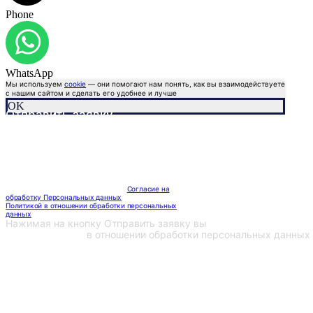
Phone
WhatsApp
Мы используем
cookie
— они помогают нам понять, как вы взаимодействуете
с нашим сайтом и сделать его удобнее и лучше
OK
Отправить заявку
Мы направим вам коммерческое
предложение в течении часа!
Заполняя данную форму, вы даете
Согласие на
обработку Персональных данных
и соглашаетесь с
Политикой в отношении обработки персональных
данных
Нажимая на кнопку Отправить заявку вы
соглашаетесь с
политикой сайта
в отношении обработки персональных данных