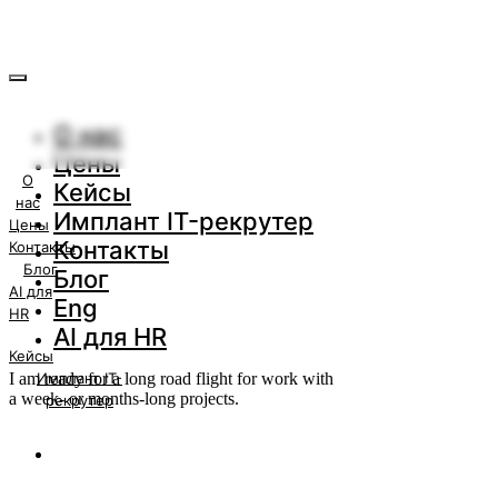
О нас
Цены
О
Кейсы
нас
Имплант IT-рекрутер
Цены
Контакты
Контакты
Блог
Блог
AI для
Eng
HR
AI для HR
Кейсы
I am ready for a long road flight for work with
Имплант IT-
a week- or months-long projects.
рекрутер