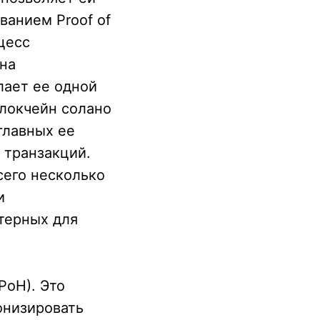
ванием Proof of
цесс
бна
лает ее одной
блокчейн солано
главных ее
 транзакций.
сего несколько
и
терных для
(PoH). Это
онизировать