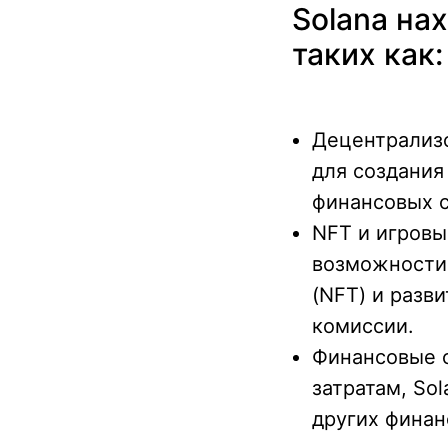
Solana на
таких как:
Децентрализо
для создания
финансовых с
NFT и игровы
возможности
(NFT) и разв
комиссии.
Финансовые с
затратам, So
других фина