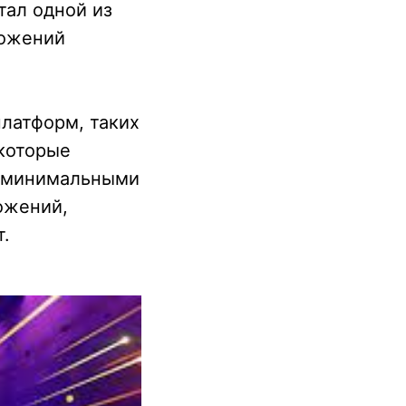
тал одной из
ложений
платформ, таких
 которые
с минимальными
ожений,
т.