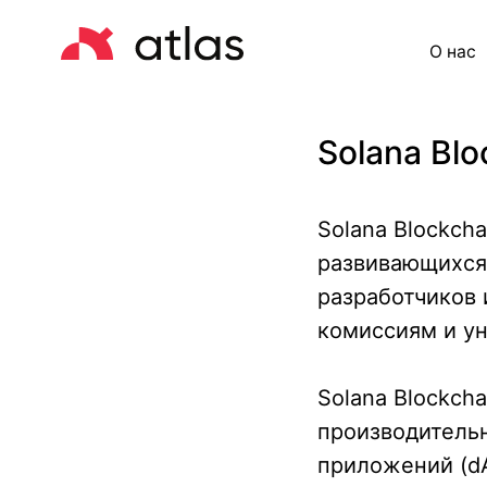
О нас
Це
Solana Bl
Solana Blockch
развивающихся
разработчиков 
комиссиям и у
Solana Blockch
производитель
приложений (dA