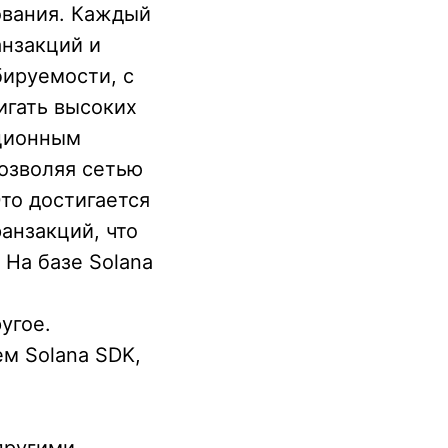
ования. Каждый
анзакций и
ируемости, с
игать высоких
ационным
озволяя сетью
то достигается
анзакций, что
На базе Solana
угое.
м Solana SDK,
другими