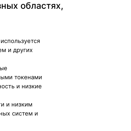
зных областях,
 используется
ем и других
ные
мыми токенами
ность и низкие
ти и низким
жных систем и