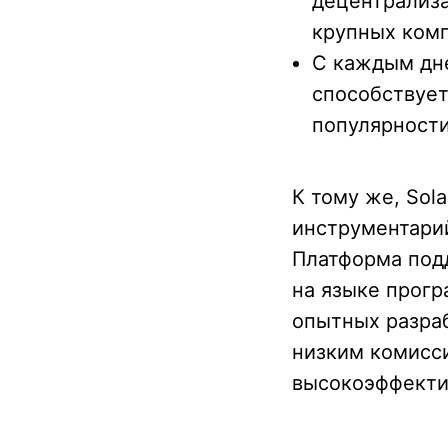
децентрализа
крупных комп
С каждым дне
способствует
популярности
К тому же, Sol
инструментари
Платформа под
на языке прогр
опытных разраб
низким комисси
высокоэффекти