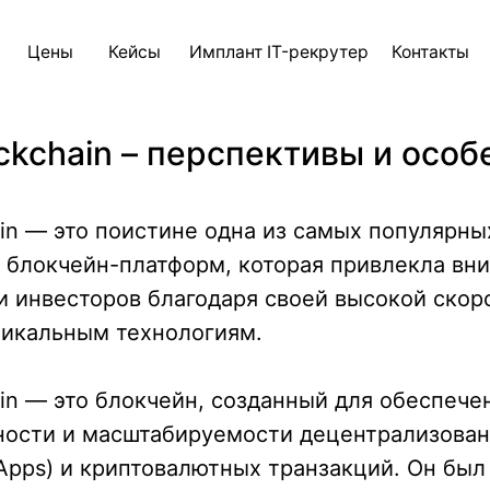
ны
Кейсы
Имплант IT-рекрутер
Контакты
Блог
AI д
ockchain – перспективы и осо
ain — это поистине одна из самых популярны
 блокчейн-платформ, которая привлекла вн
и инвесторов благодаря своей высокой скор
никальным технологиям.
ain — это блокчейн, созданный для обеспече
ности и масштабируемости децентрализова
pps) и криптовалютных транзакций. Он был