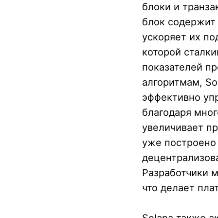
блоки и транз
блок содержит 
ускоряет их п
которой сталки
показателей п
алгоритмам, S
эффективно упр
благодаря мно
увеличивает пр
уже построено
децентрализова
Разработчики м
что делает пла
Solana также а