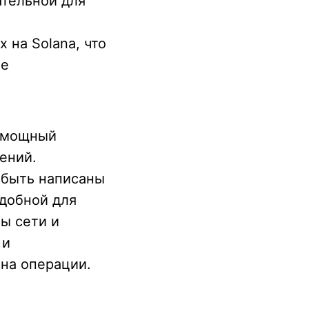
ательной для
 на Solana, что
ее
м мощный
ений.
 быть написаны
удобной для
ы сети и
 и
на операции.