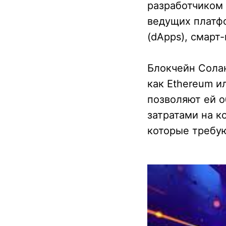
разработчиком 
ведущих платф
(dApps), смарт
Блокчейн Солан
как Ethereum и
позволяют ей 
затратами на к
которые требую