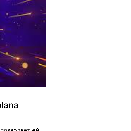
lana
 позволяет ей