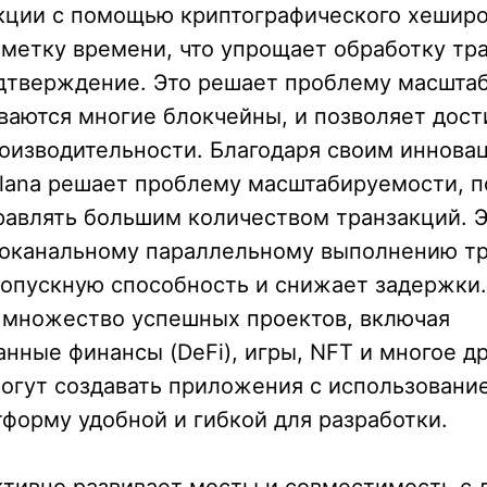
акции с помощью криптографического хешир
метку времени, что упрощает обработку тр
одтверждение. Это решает проблему масштаб
ваются многие блокчейны, и позволяет дост
роизводительности. Благодаря своим иннов
olana решает проблему масштабируемости, п
авлять большим количеством транзакций. Э
гоканальному параллельному выполнению тр
опускную способность и снижает задержки. 
 множество успешных проектов, включая
нные финансы (DeFi), игры, NFT и многое др
огут создавать приложения с использование
тформу удобной и гибкой для разработки.
ктивно развивает мосты и совместимость с 