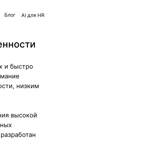
ля HR
бенности
х и быстро
имание
ости, низким
ния высокой
нных
 разработан