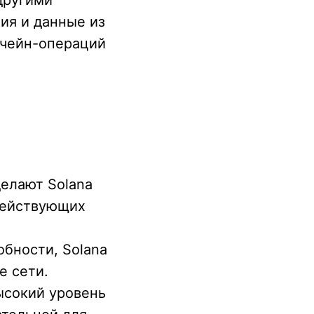
ия и данные из
кчейн-операций
елают Solana
действующих
бности, Solana
е сети.
ысокий уровень