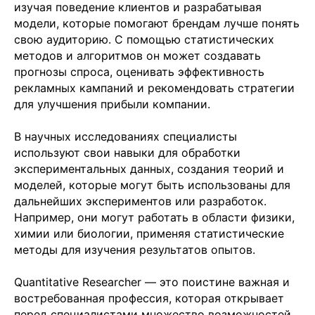
изучая поведение клиентов и разрабатывая
модели, которые помогают брендам лучше понять
свою аудиторию. С помощью статистических
методов и алгоритмов он может создавать
Отправить заявку
прогнозы спроса, оценивать эффективность
рекламных кампаний и рекомендовать стратегии
для улучшения прибыли компании.
В научных исследованиях специалисты
используют свои навыки для обработки
экспериментальных данных, создания теорий и
+7 499 380 89 20
моделей, которые могут быть использованы для
info@it-atlas.ru
дальнейших экспериментов или разработок.
Например, они могут работать в области физики,
химии или биологии, применяя статистические
методы для изучения результатов опытов.
Москва
Quantitative Researcher — это поистине важная и
м. Новые Черемушки, Бизнес центр
"Черри Тауэр" ул. Профсоюзная,56,офис
востребованная профессия, которая открывает
43
Кипр
перед специалистами множество возможностей.