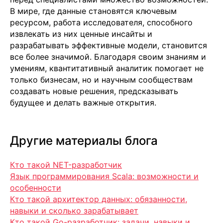
Agios Georgios
В мире, где данные становятся ключевым
Chavouzas, office 1-2
Limassol, Cyprus
ресурсом, работа исследователя, способного
извлекать из них ценные инсайты и
О нас
разрабатывать эффективные модели, становится
Экспертиза
Цены
все более значимой. Благодаря своим знаниям и
Кейсы
умениям, квантитативный аналитик помогает не
Клиенты
только бизнесам, но и научным сообществам
Имплант
создавать новые решения, предсказывать
Блог
будущее и делать важные открытия.
Политика конфиденциальности
Другие материалы блога
Кто такой NET-разработчик
Язык программирования Scala: возможности и
особенности
Кто такой архитектор данных: обязанности,
навыки и сколько зарабатывает
Кто такой Go-разработчик: задачи, навыки и