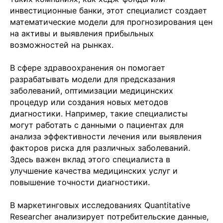
инвестиционные банки, этот специалист создает
математические модели для прогнозирования цен
на активы и выявления прибыльных
возможностей на рынках.
В сфере здравоохранения он помогает
разрабатывать модели для предсказания
Подобрать специалиста?
заболеваний, оптимизации медицинских
Мы направим вам коммерческое
процедур или создания новых методов
предложение в течении часа!
диагностики. Например, такие специалисты
Заполняя данную форму, вы даете
Согласие на
обработку Персональных данных
и соглашаетесь с
могут работать с данными о пациентах для
Политикой в отношении обработки персональных
данных
анализа эффективности лечения или выявления
факторов риска для различных заболеваний.
Здесь важен вклад этого специалиста в
улучшение качества медицинских услуг и
+7
повышение точности диагностики.
В маркетинговых исследованиях Quantitative
Researcher анализирует потребительские данные,