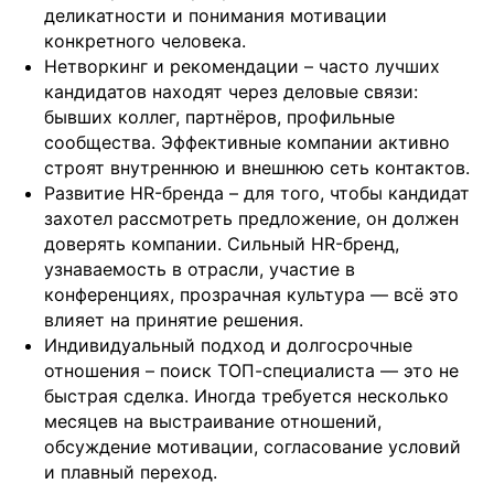
деликатности и понимания мотивации
конкретного человека.
Нетворкинг и рекомендации – часто лучших
кандидатов находят через деловые связи:
бывших коллег, партнёров, профильные
сообщества. Эффективные компании активно
строят внутреннюю и внешнюю сеть контактов.
Развитие HR-бренда – для того, чтобы кандидат
захотел рассмотреть предложение, он должен
доверять компании. Сильный HR-бренд,
узнаваемость в отрасли, участие в
конференциях, прозрачная культура — всё это
влияет на принятие решения.
Индивидуальный подход и долгосрочные
Подобрать специалиста?
отношения – поиск ТОП-специалиста — это не
быстрая сделка. Иногда требуется несколько
Мы направим вам коммерческое
месяцев на выстраивание отношений,
предложение в течении часа!
обсуждение мотивации, согласование условий
Заполняя данную форму, вы даете
Согласие на
обработку Персональных данных
и соглашаетесь с
и плавный переход.
Политикой в отношении обработки персональных
данных