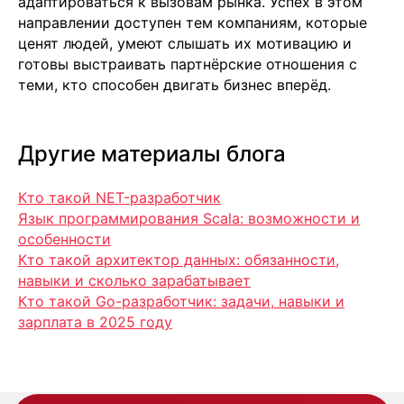
адаптироваться к вызовам рынка. Успех в этом
направлении доступен тем компаниям, которые
ценят людей, умеют слышать их мотивацию и
готовы выстраивать партнёрские отношения с
теми, кто способен двигать бизнес вперёд.
Москва
м. Новые Черемушки, Бизнес центр
"Черри Тауэр" ул. Профсоюзная,56,офис
43
Кипр
Другие материалы блога
Agios Georgios
Chavouzas, office 1-2
Limassol, Cyprus
Кто такой NET-разработчик
Язык программирования Scala: возможности и
О нас
особенности
Экспертиза
Кто такой архитектор данных: обязанности,
Цены
Кейсы
навыки и сколько зарабатывает
Клиенты
Кто такой Go-разработчик: задачи, навыки и
Имплант
зарплата в 2025 году
Блог
Политика конфиденциальности