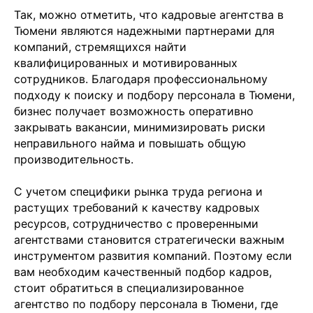
Так, можно отметить, что кадровые агентства в
Тюмени являются надежными партнерами для
компаний, стремящихся найти
+7 499 380 89 20
квалифицированных и мотивированных
info@it-atlas.ru
сотрудников. Благодаря профессиональному
подходу к поиску и подбору персонала в Тюмени,
бизнес получает возможность оперативно
закрывать вакансии, минимизировать риски
неправильного найма и повышать общую
Москва
производительность.
м. Новые Черемушки, Бизнес центр
"Черри Тауэр" ул. Профсоюзная,56,офис
43
Кипр
С учетом специфики рынка труда региона и
Agios Georgios
растущих требований к качеству кадровых
Chavouzas, office 1-2
Limassol, Cyprus
ресурсов, сотрудничество с проверенными
агентствами становится стратегически важным
О нас
инструментом развития компаний. Поэтому если
Экспертиза
вам необходим качественный подбор кадров,
Цены
стоит обратиться в специализированное
Кейсы
Клиенты
агентство по подбору персонала в Тюмени, где