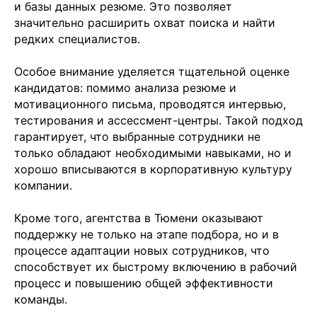
и базы данных резюме. Это позволяет
Мы направим вам коммерческое
значительно расширить охват поиска и найти
предложение в течении часа!
редких специалистов.
Заполняя данную форму, вы даете
Согласие на
обработку Персональных данных
и соглашаетесь с
Политикой в отношении обработки персональных
данных
Особое внимание уделяется тщательной оценке
кандидатов: помимо анализа резюме и
мотивационного письма, проводятся интервью,
тестирования и ассессмент-центры. Такой подход
гарантирует, что выбранные сотрудники не
+7
только обладают необходимыми навыками, но и
хорошо вписываются в корпоративную культуру
компании.
Кроме того, агентства в Тюмени оказывают
поддержку не только на этапе подбора, но и в
процессе адаптации новых сотрудников, что
Отправить заявку
способствует их быстрому включению в рабочий
процесс и повышению общей эффективности
команды.