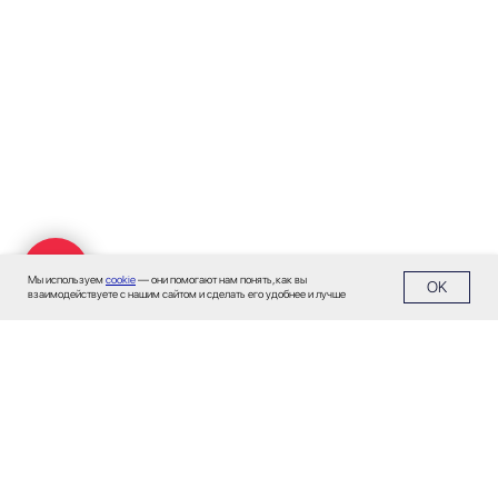
О нас
Экспертиза
Цены
Кейсы
Клиенты
Имплант
Блог
Политика конфиденциальности
Мы используем
cookie
— они помогают нам понять, как вы
OK
взаимодействуете с нашим сайтом и сделать его удобнее и лучше