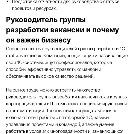
Подготовка отчетности для руководства о статусе
проектов и ресурсах.
Руководитель группы
разработки вакансии и почему
он важен бизнесу
Подобрать специалиста?
Спрос на опытных руководителей группы разработки 1С
Мы направим вам коммерческое
стабильно высок. Компании, внедряющие и развивающие
предложение в течении часа!
свои 1С-системы, ищут профессионалов, которые
Заполняя данную форму, вы даете
Согласие на
обработку Персональных данных
и соглашаетесь с
способны эффективно управлять командой и
Политикой в отношении обработки персональных
данных
обеспечивать высокое качество решений.
На рынке труда можно встретить множество
руководитель группы разработки вакансии как в крупных
корпорациях, так и в IT-компаниях, специализирующихся
+7
на автоматизации. Требования к кандидатам обычно
включают опыт работы с платформой 1С, навыки
управления проектами и командой, а также умение
работать в условиях многозадачности и изменяющихся