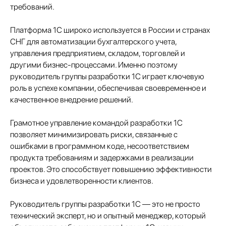
требований.
Платформа 1С широко используется в России и странах
Отправить заявку
СНГ для автоматизации бухгалтерского учета,
управления предприятием, складом, торговлей и
другими бизнес-процессами. Именно поэтому
руководитель группы разработки 1С играет ключевую
роль в успехе компании, обеспечивая своевременное и
качественное внедрение решений.
+7 499 380 89 20
Грамотное управление командой разработки 1С
info@it-atlas.ru
позволяет минимизировать риски, связанные с
ошибками в программном коде, несоответствием
продукта требованиям и задержками в реализации
проектов. Это способствует повышению эффективности
бизнеса и удовлетворенности клиентов.
Москва
м. Новые Черемушки, Бизнес центр "Черри
Тауэр" ул. Профсоюзная,56,офис 43
Руководитель группы разработки 1С — это не просто
Кипр
технический эксперт, но и опытный менеджер, который
Agios Georgios Chavouzas,