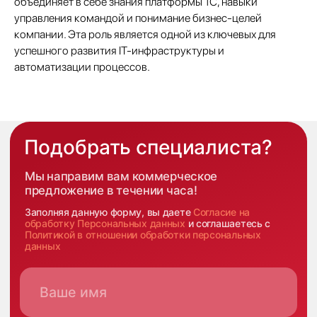
объединяет в себе знания платформы 1С, навыки
office 1-2 Limassol, Cyprus
управления командой и понимание бизнес-целей
компании. Эта роль является одной из ключевых для
О нас
успешного развития IT-инфраструктуры и
Экспертиза
автоматизации процессов.
Цены
Кейсы
Клиенты
Имплант
Блог
Политика конфиденциальности