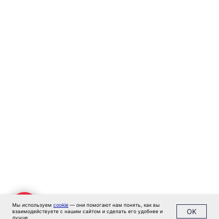
Экспертиза
Цены
Кейсы
Клиенты
Имплант
Блог
Политика конфиденциальности
Мы используем
cookie
— они помогают нам понять, как вы
OK
взаимодействуете с нашим сайтом и сделать его удобнее и
лучше