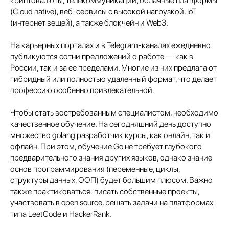
криптовалюты, телекоммуникации, облачные платформы
(Cloud native), веб-сервисы с высокой нагрузкой, IoT
(интернет вещей), а также блокчейн и Web3.
На карьерных порталах и в Telegram-каналах ежедневно
публикуются сотни предложений о работе — как в
России, так и за ее пределами. Многие из них предлагают
гибридный или полностью удаленный формат, что делает
профессию особенно привлекательной.
Чтобы стать востребованным специалистом, необходимо
качественное обучение. На сегодняшний день доступно
множество golang разработчик курсы, как онлайн, так и
офлайн. При этом, обучение Go не требует глубокого
предварительного знания других языков, однако знание
основ программирования (переменные, циклы,
структуры данных, ООП) будет большим плюсом. Важно
также практиковаться: писать собственные проекты,
участвовать в open source, решать задачи на платформах
типа LeetCode и HackerRank.