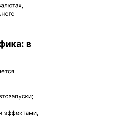
валютах,
ьного
фика: в
яется
втозапуски;
и эффектами,