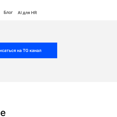
ля HR
исаться на TG канал
ое