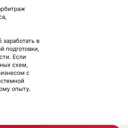
 арбитраж
са,
 заработать в
й подготовки,
сти. Если
нных схем,
бизнесом с
истемной
ому опыту.