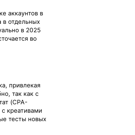
е аккаунтов в
а в отдельных
уально в 2025
сточается во
а, привлекая
о, так как с
тат (CPA-
 с креативами
рые тесты новых