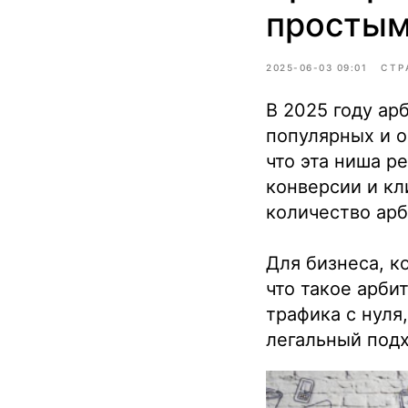
простым
2025-06-03 09:01
СТР
В 2025 году ар
популярных и о
что эта ниша р
конверсии и кл
количество ар
Для бизнеса, к
что такое арби
трафика с нуля
легальный подх