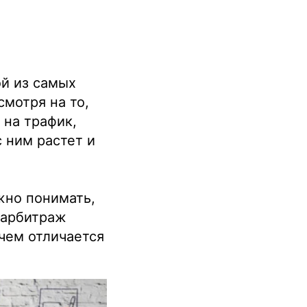
ой из самых
мотря на то,
 на трафик,
с ним растет и
жно понимать,
 арбитраж
 чем отличается