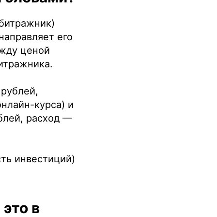
рбитражник)
направляет его
ежду ценой
итражника.
 рублей,
нлайн-курса) и
блей, расход —
ть инвестиций)
 это в