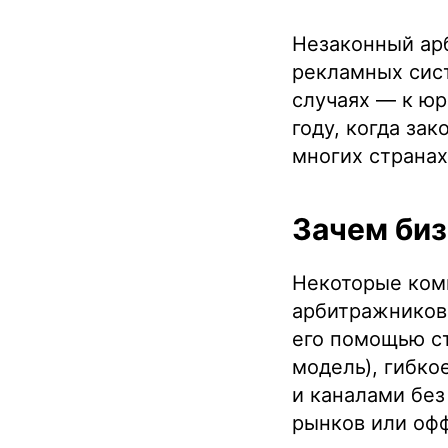
Незаконный ар
рекламных сист
случаях — к юр
году, когда за
многих странах
Зачем би
Некоторые ком
арбитражников 
его помощью ст
модель), гибко
и каналами без
рынков или оф