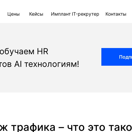
ны
Кейсы
Имплант IT-рекрутер
Контакты
Блог
AI д
 обучаем HR
Подп
ов AI технологиям!
ж трафика – что это так