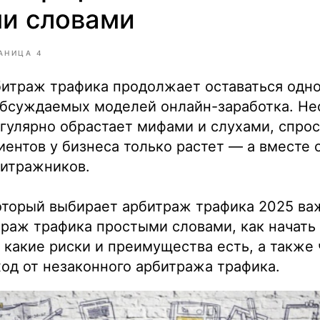
и словами
АНИЦА 4
битраж трафика продолжает оставаться одн
бсуждаемых моделей онлайн-заработка. Нес
егулярно обрастает мифами и слухами, спрос
иентов у бизнеса только растет — а вместе 
битражников.
оторый выбирает арбитраж трафика 2025 ва
траж трафика простыми словами, как начать
, какие риски и преимущества есть, а также
од от незаконного арбитража трафика.