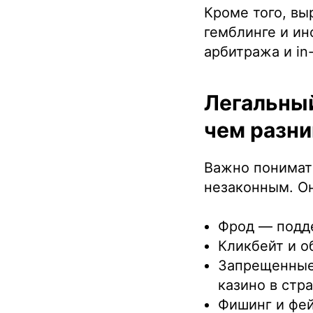
Кроме того, вы
гемблинге и ин
арбитража и in-
Легальный
чем разни
Важно понимать
незаконным. Он
Фрод — подде
Кликбейт и о
Запрещенные
казино в стра
Фишинг и фей