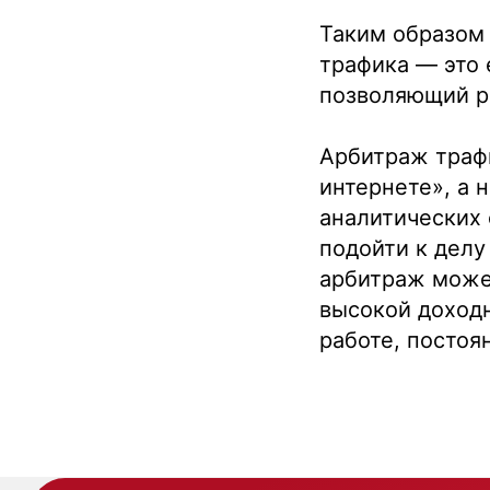
Таким образом 
трафика — это 
Подобрать
позволяющий р
специалиста?
Арбитраж трафи
интернете», а 
аналитических 
Мы направим вам коммерческое
подойти к делу
предложение в течении часа!
арбитраж может
Заполняя данную форму, вы даете
высокой доход
Согласие на обработку Персональных
данных
и соглашаетесь с
Политикой в
работе, постоя
отношении обработки персональных
данных