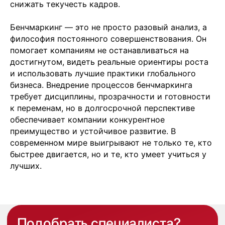
снижать текучесть кадров.
43
Кипр
Agios Georgios
Chavouzas, office 1-2
Бенчмаркинг — это не просто разовый анализ, а
Limassol, Cyprus
философия постоянного совершенствования. Он
помогает компаниям не останавливаться на
О нас
Экспертиза
достигнутом, видеть реальные ориентиры роста
Цены
и использовать лучшие практики глобального
Кейсы
бизнеса. Внедрение процессов бенчмаркинга
Клиенты
требует дисциплины, прозрачности и готовности
Имплант
к переменам, но в долгосрочной перспективе
Блог
обеспечивает компании конкурентное
Политика конфиденциальности
преимущество и устойчивое развитие. В
современном мире выигрывают не только те, кто
быстрее двигается, но и те, кто умеет учиться у
лучших.