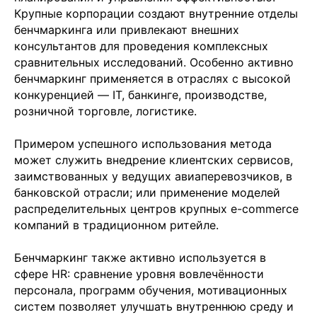
Крупные корпорации создают внутренние отделы
бенчмаркинга или привлекают внешних
консультантов для проведения комплексных
сравнительных исследований. Особенно активно
бенчмаркинг применяется в отраслях с высокой
Отправить заявку
конкуренцией — IT, банкинге, производстве,
розничной торговле, логистике.
Примером успешного использования метода
может служить внедрение клиентских сервисов,
заимствованных у ведущих авиаперевозчиков, в
банковской отрасли; или применение моделей
+7 499 380 89 20
распределительных центров крупных e-commerce
info@it-atlas.ru
компаний в традиционном ритейле.
Бенчмаркинг также активно используется в
сфере HR: сравнение уровня вовлечённости
персонала, программ обучения, мотивационных
Москва
м. Новые Черемушки, Бизнес центр
систем позволяет улучшать внутреннюю среду и
"Черри Тауэр" ул. Профсоюзная,56,офис