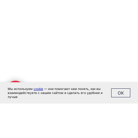
Москва
м. Новые Черемушки, Бизнес центр
"Черри Тауэр" ул. Профсоюзная,56,офис
43
Кипр
Agios Georgios
Chavouzas, office 1-2
Limassol, Cyprus
О нас
Экспертиза
Цены
Кейсы
Клиенты
Имплант
Мы используем
cookie
— они помогают нам понять, как вы
OK
Блог
взаимодействуете с нашим сайтом и сделать его удобнее и
лучше
Политика конфиденциальности