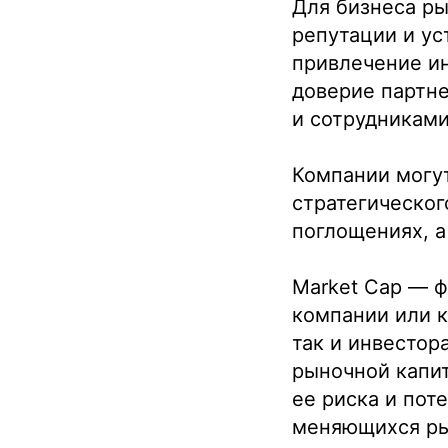
Для бизнеса ры
репутации и ус
привлечение и
доверие партне
и сотрудниками
Компании могу
стратегическог
поглощениях, а
Market Cap — 
компании или к
так и инвесто
Подобрать
рыночной капи
ее риска и пот
специалиста?
меняющихся ры