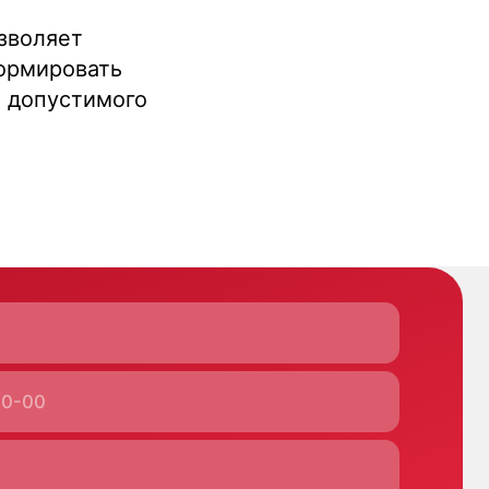
зволяет
формировать
и допустимого