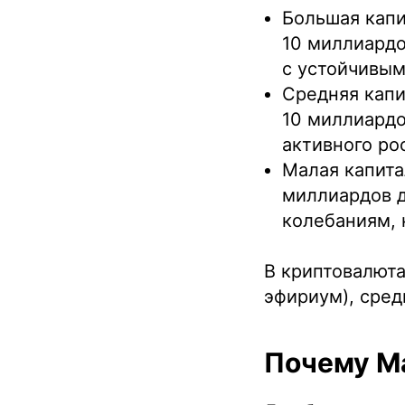
Большая капи
10 миллиардо
с устойчивым
Средняя капи
10 миллиардо
активного ро
Малая капита
миллиардов 
колебаниям, 
В криптовалюта
эфириум), сред
Почему Ma