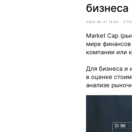
бизнеса
2025-05-31 19:04
СТР
Market Cap (ры
мире финансов
компании или 
Для бизнеса и 
в оценке стоим
анализе рыноч