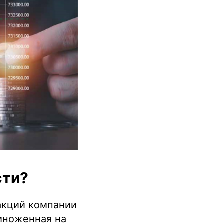
сти?
акций компании
множенная на