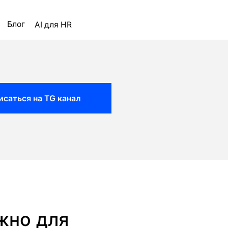
ля HR
исаться на TG канал
ажно для