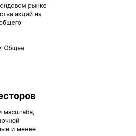
фондовом рынке
ства акций на
 общего
 × Общее
весторов
м масштаба,
ночной
ные и менее