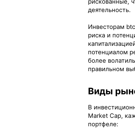
рискованные, ч
деятельность.
Инвесторам btc
риска и потенц
капитализацией
потенциалом ре
более волатиль
правильном вы
Виды рыно
В инвестиционн
Market Cap, ка
портфеле: