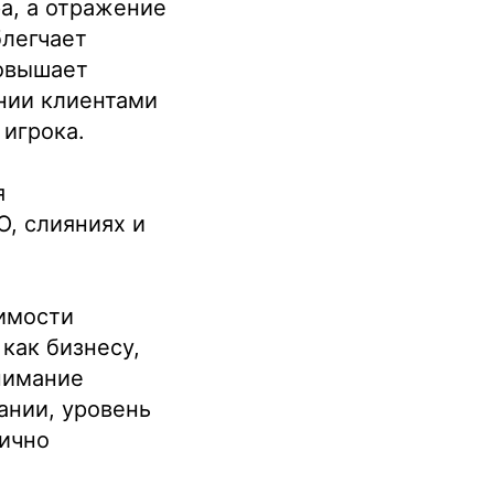
а, а отражение
блегчает
повышает
ании клиентами
 игрока.
я
O, слияниях и
имости
как бизнесу,
нимание
ании, уровень
мично