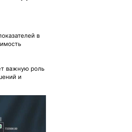
показателей в
оимость
ет важную роль
шений и