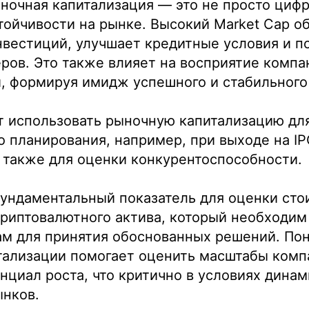
ночная капитализация — это не просто цифр
тойчивости на рынке. Высокий Market Cap о
нвестиций, улучшает кредитные условия и 
ров. Это также влияет на восприятие комп
, формируя имидж успешного и стабильного
т использовать рыночную капитализацию дл
о планирования, например, при выходе на IP
 также для оценки конкурентоспособности.
фундаментальный показатель для оценки сто
риптовалютного актива, который необходим 
рам для принятия обоснованных решений. По
тализации помогает оценить масштабы комп
енциал роста, что критично в условиях дина
нков.
+7