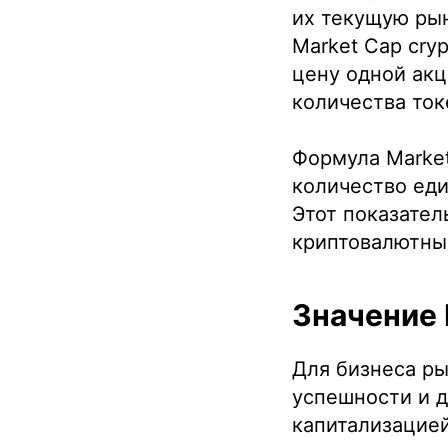
их текущую ры
Market Cap cry
цену одной акц
количества ток
Формула Market
количество ед
Этот показател
криптовалютный
Значение 
Для бизнеса ры
успешности и д
капитализацией