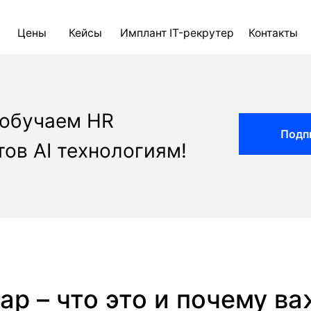
ны
Кейсы
Имплант IT-рекрутер
Контакты
Блог
AI д
 обучаем HR
Подп
ов AI технологиям!
ap – что это и почему в