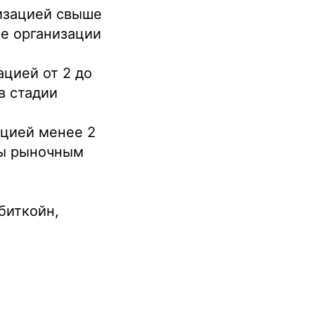
лизацией свыше
ые организации
ацией от 2 до
в стадии
ацией менее 2
ны рыночным
биткойн,