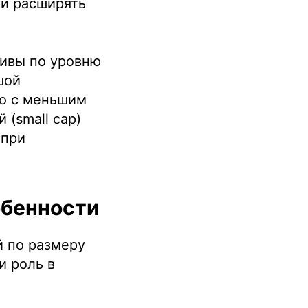
 и расширять
тивы по уровню
шой
но с меньшим
 (small cap)
 при
обенности
й по размеру
и роль в