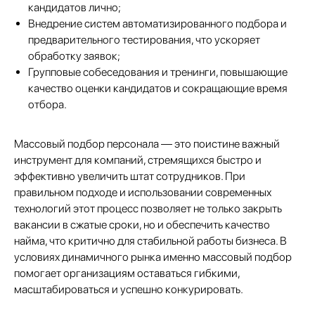
Персональных данных
и соглашаетесь с
Политикой в
кандидатов лично;
отношении обработки персональных данных
Внедрение систем автоматизированного подбора и
предварительного тестирования, что ускоряет
обработку заявок;
Групповые собеседования и тренинги, повышающие
+7
качество оценки кандидатов и сокращающие время
отбора.
Массовый подбор персонала — это поистине важный
инструмент для компаний, стремящихся быстро и
эффективно увеличить штат сотрудников. При
правильном подходе и использовании современных
технологий этот процесс позволяет не только закрыть
Отправить заявку
вакансии в сжатые сроки, но и обеспечить качество
найма, что критично для стабильной работы бизнеса. В
условиях динамичного рынка именно массовый подбор
помогает организациям оставаться гибкими,
масштабироваться и успешно конкурировать.