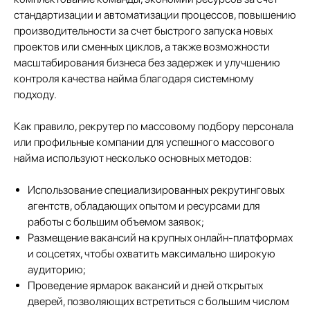
стандартизации и автоматизации процессов, повышению
производительности за счет быстрого запуска новых
проектов или сменных циклов, а также возможности
масштабирования бизнеса без задержек и улучшению
контроля качества найма благодаря системному
подходу.
Как правило, рекрутер по массовому подбору персонала
или профильные компании для успешного массового
найма используют несколько основных методов:
Использование специализированных рекрутинговых
агентств, обладающих опытом и ресурсами для
работы с большим объемом заявок;
Размещение вакансий на крупных онлайн-платформах
и соцсетях, чтобы охватить максимально широкую
Подобрать специалиста?
аудиторию;
Мы направим вам коммерческое
Проведение ярмарок вакансий и дней открытых
предложение в течении часа!
дверей, позволяющих встретиться с большим числом
Заполняя данную форму, вы даете
Согласие на обработку