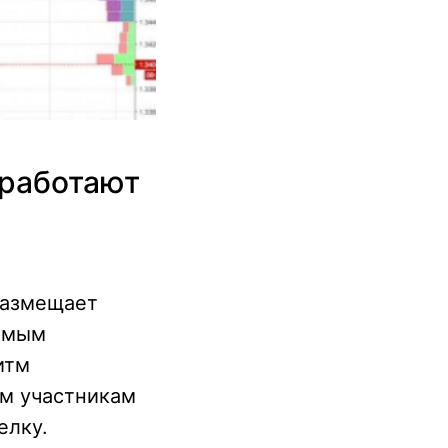
 работают
размещает
самым
итм
им участникам
елку.