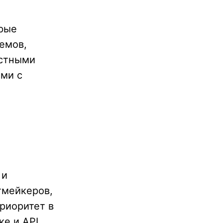
рые
емов,
астными
ми с
 и
тмейкеров,
риоритет в
е и API.