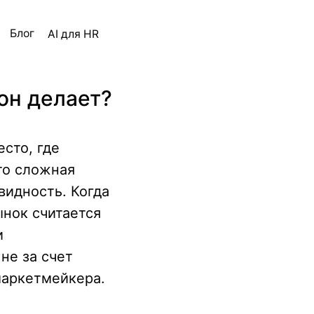
ля HR
 он делает?
сто, где
то сложная
видность. Когда
ынок считается
и
не за счет
маркетмейкера.