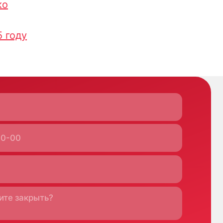
ко
5 году
Кипр
Agios Georgios
Chavouzas, office 1-
2 Limassol, Cyprus