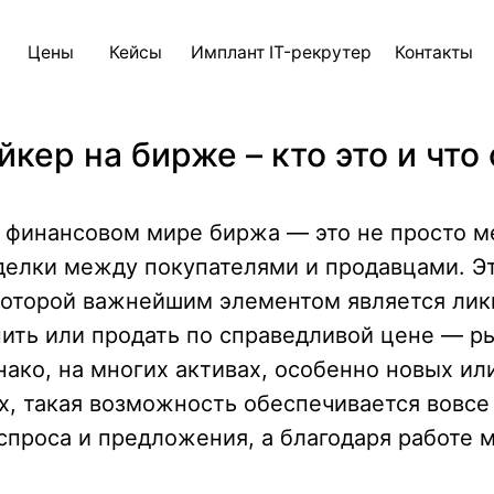
ны
Кейсы
Имплант IT-рекрутер
Контакты
Блог
AI д
кер на бирже – кто это и что
финансовом мире биржа — это не просто ме
делки между покупателями и продавцами. Э
которой важнейшим элементом является лик
пить или продать по справедливой цене — р
ако, на многих активах, особенно новых ил
, такая возможность обеспечивается вовсе 
спроса и предложения, а благодаря работе 