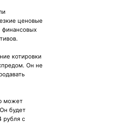
ли
резкие ценовые
х финансовых
тивов.
ние котировки
спредом. Он не
продавать
ер может
 Он будет
4 рубля с