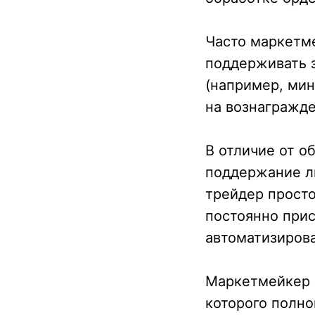
Часто маркетме
поддерживать 
(например, ми
на вознагражде
В отличие от о
поддержание ли
трейдер просто
постоянно прис
автоматизирова
Маркетмейкер 
которого полно