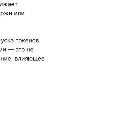
нижает
иржи или
пуска токенов
ми — это не
ение, влияющее