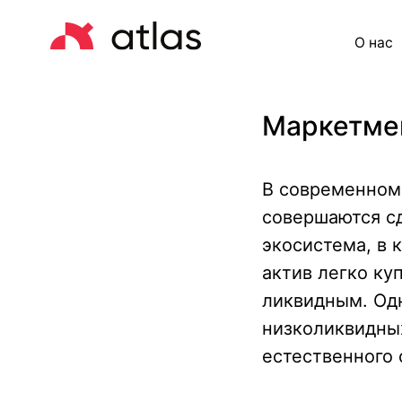
О нас
Це
Маркетмей
В современном 
совершаются с
экосистема, в 
актив легко ку
ликвидным. Одн
низколиквидных
естественного 