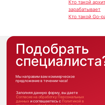
Кто такой архи
Заполняя данную форму, вы даете
Согласие на обработку Персональных
зарабатывает
данных
и соглашаетесь с
Политикой в
отношении обработки персональных
Кто такой Go-р
данных
+7 499 380 89 20
О н
Экс
info@it-atlas.ru
Це