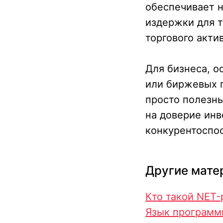
обеспечивает н
издержки для 
торгового актив
Для бизнеса, о
или биржевых 
просто полезны
на доверие инв
конкурентоспо
Подобрать
специалиста?
Другие мате
Кто такой NET-
Мы направим вам коммерческое
предложение в течении часа!
Язык программ