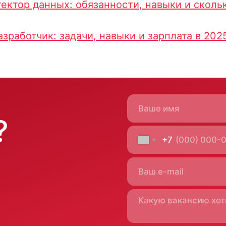
тектор данных: обязанности, навыки и сколь
азработчик: задачи, навыки и зарплата в 202
Отправить заявку
Москва
ас
м. Новые Черемушки,
пертиза
Бизнес центр "Черри Тауэр"
ны
ул. Профсоюзная,56,офис 43