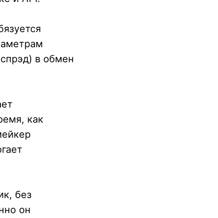
бязуется
раметрам
спрэд) в обмен
ает
ремя, как
мейкер
огает
к, без
нно он