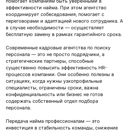
помогает компаниям быть уверенными в
Подобрать специалиста?
эффективности найма. При этом агентство
Мы направим вам коммерческое
координирует собеседования, помогает с
предложение в течении часа!
переговорами и адаптацией нового сотрудника. А
Заполняя данную форму, вы даете
Согласие на
обработку Персональных данных
и соглашаетесь с
в случае необходимости — осуществляет
Политикой в отношении обработки персональных
данных
бесплатную замену в рамках гарантийного срока.
Современные кадровые агентства по поиску
персонала — это не просто подрядчики, а
стратегические партнеры, способные
+7
существенно повысить эффективность HR-
процессов компании. Они особенно полезны в
ситуациях, когда нужны узкопрофильные
специалисты, ограничены сроки, важна
конфиденциальность или бизнес не готов
содержать собственный отдел подбора
персонала.
Отправить заявку
Передача найма профессионалам — это
инвестиция в стабильность команды, снижение