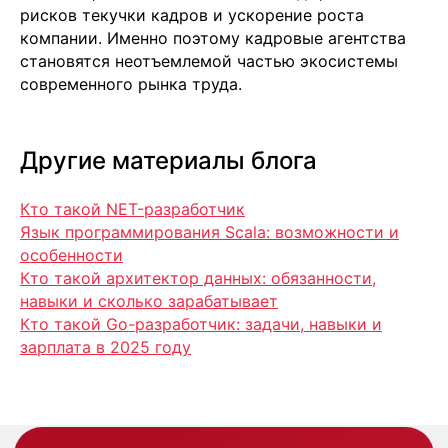
рисков текучки кадров и ускорение роста
компании. Именно поэтому кадровые агентства
становятся неотъемлемой частью экосистемы
современного рынка труда.
+7 499 380 89 20
info@it-atlas.ru
Другие материалы блога
Кто такой NET-разработчик
Москва
Язык программирования Scala: возможности и
м. Новые Черемушки, Бизнес центр
особенности
"Черри Тауэр" ул. Профсоюзная,56,офис
Кто такой архитектор данных: обязанности,
43
Кипр
навыки и сколько зарабатывает
Agios Georgios
Chavouzas, office 1-2
Кто такой Go-разработчик: задачи, навыки и
Limassol, Cyprus
зарплата в 2025 году
О нас
Экспертиза
Цены
Кейсы
Клиенты