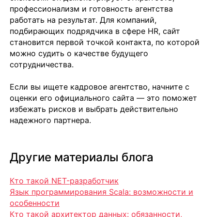
профессионализм и готовность агентства
работать на результат. Для компаний,
подбирающих подрядчика в сфере HR, сайт
+7 499 380 89 20
становится первой точкой контакта, по которой
info@it-atlas.ru
можно судить о качестве будущего
сотрудничества.
Если вы ищете кадровое агентство, начните с
оценки его официального сайта — это поможет
Москва
избежать рисков и выбрать действительно
м. Новые Черемушки, Бизнес центр
надежного партнера.
"Черри Тауэр" ул. Профсоюзная,56,офис
43
Кипр
Agios Georgios
Chavouzas, office 1-2
Другие материалы блога
Limassol, Cyprus
О нас
Кто такой NET-разработчик
Экспертиза
Язык программирования Scala: возможности и
Цены
Кейсы
особенности
Клиенты
Кто такой архитектор данных: обязанности,