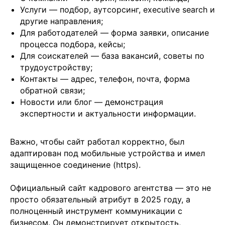
Услуги — подбор, аутсорсинг, executive search и
Мы направим вам коммерческое
другие направления;
предложение в течении часа!
Для работодателей — форма заявки, описание
Заполняя данную форму, вы даете
Согласие на
обработку Персональных данных
и соглашаетесь с
процесса подбора, кейсы;
Политикой в отношении обработки персональных
данных
Для соискателей — база вакансий, советы по
трудоустройству;
Контакты — адрес, телефон, почта, форма
обратной связи;
+7
Новости или блог — демонстрация
экспертности и актуальности информации.
Важно, чтобы сайт работал корректно, был
адаптирован под мобильные устройства и имел
защищенное соединение (https).
Отправить заявку
Официальный сайт кадрового агентства — это не
просто обязательный атрибут в 2025 году, а
полноценный инструмент коммуникации с
бизнесом. Он демонстрирует открытость,