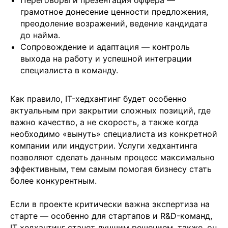
Переговоры и презентация оффера —
Заполняя данную форму, вы даете
Согласие на
обработку Персональных данных
и соглашаетесь с
грамотное донесение ценности предложения,
Политикой в отношении обработки персональных
данных
преодоление возражений, ведение кандидата
до найма.
Сопровождение и адаптация — контроль
выхода на работу и успешной интеграции
специалиста в команду.
+7
Как правило, IT-хедхантинг будет особенно
актуальным при закрытии сложных позиций, где
важно качество, а не скорость, а также когда
необходимо «вынуть» специалиста из конкретной
компании или индустрии. Услуги хедхантинга
позволяют сделать данным процесс максимально
Отправить заявку
эффективным, тем самым помогая бизнесу стать
более конкурентным.
Если в проекте критически важна экспертиза на
старте — особенно для стартапов и R&D-команд,
IT хедхантинг станет лучшим решением. также, он