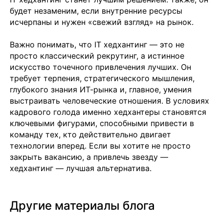
будет незаменим, если внутренние ресурсы
+7 499 380 89 20
исчерпаны и нужен «свежий взгляд» на рынок.
info@it-atlas.ru
Важно понимать, что IT хедхантинг — это не
просто классический рекрутинг, а истинное
искусство точечного привлечения лучших. Он
требует терпения, стратегического мышления,
Москва
м. Новые Черемушки, Бизнес центр
глубокого знания ИТ-рынка и, главное, умения
"Черри Тауэр" ул. Профсоюзная,56,офис
выстраивать человеческие отношения. В условиях
43
Кипр
кадрового голода именно хедхантеры становятся
Agios Georgios
Chavouzas, office 1-2
ключевыми фигурами, способными привести в
Limassol, Cyprus
команду тех, кто действительно двигает
технологии вперед. Если вы хотите не просто
О нас
Экспертиза
закрыть вакансию, а привлечь звезду —
Цены
хедхантинг — лучшая альтернатива.
Кейсы
Клиенты
Имплант
Другие материалы блога
Блог
Политика конфиденциальности