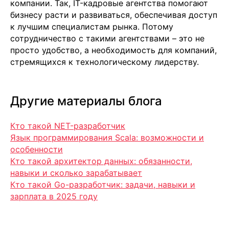
компании. Так, IT-кадровые агентства помогают
info@it-atlas.ru
бизнесу расти и развиваться, обеспечивая доступ
к лучшим специалистам рынка. Потому
сотрудничество с такими агентствами – это не
просто удобство, а необходимость для компаний,
стремящихся к технологическому лидерству.
Москва
м. Новые Черемушки, Бизнес центр
"Черри Тауэр" ул. Профсоюзная,56,офис
43
Кипр
Другие материалы блога
Agios Georgios
Chavouzas, office 1-2
Limassol, Cyprus
Кто такой NET-разработчик
О нас
Язык программирования Scala: возможности и
Экспертиза
особенности
Цены
Кто такой архитектор данных: обязанности,
Кейсы
навыки и сколько зарабатывает
Клиенты
Кто такой Go-разработчик: задачи, навыки и
Имплант
зарплата в 2025 году
Блог
Политика конфиденциальности