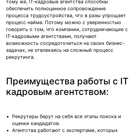
тому же, IT-кадровые агентства способны
обеспечить полноценное сопровождение
процесса трудоустройства, что в разы упрощает
процесс найма. Потому можно с уверенностью
говорить о том, что компании, сотрудничающие с
IT-кадровыми агентствами, получают
возможность сосредоточиться на своих бизнес-
задачах, не отвлекаясь на сложный процесс
рекрутинга.
Преимущества работы с IT
кадровым агентством:
Подобрать специалиста?
Рекрутеры берут на себя все этапы поиска и
Мы направим вам коммерческое
предложение в течении часа!
оценки кандидатов.
Заполняя данную форму, вы даете
Согласие на
Агентства работают с экспертами, которых
обработку Персональных данных
и соглашаетесь с
Политикой в отношении обработки персональных