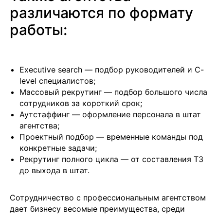
различаются по формату
работы:
Executive search — подбор руководителей и C-
level специалистов;
Массовый рекрутинг — подбор большого числа
сотрудников за короткий срок;
Аутстаффинг — оформление персонала в штат
агентства;
Проектный подбор — временные команды под
конкретные задачи;
Рекрутинг полного цикла — от составления ТЗ
Подобрать специалиста?
до выхода в штат.
Мы направим вам коммерческое
предложение в течении часа!
Сотрудничество с профессиональным агентством
Заполняя данную форму, вы даете
Согласие на
обработку Персональных данных
и соглашаетесь с
дает бизнесу весомые преимущества, среди
Политикой в отношении обработки персональных
данных