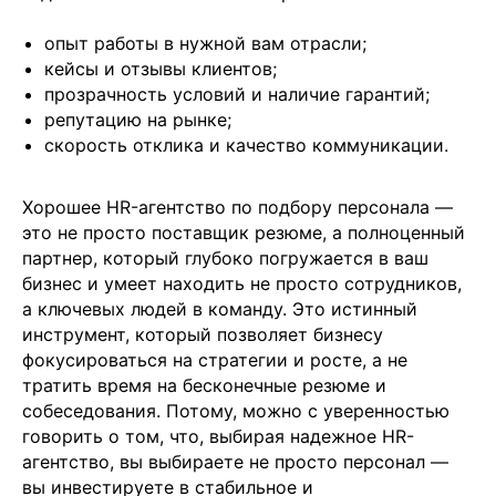
info@it-atlas.ru
опыт работы в нужной вам отрасли;
кейсы и отзывы клиентов;
прозрачность условий и наличие гарантий;
репутацию на рынке;
Москва
скорость отклика и качество коммуникации.
м. Новые Черемушки, Бизнес центр
"Черри Тауэр" ул. Профсоюзная,56,офис
43
Кипр
Хорошее HR-агентство по подбору персонала —
Agios Georgios
Chavouzas, office 1-2
это не просто поставщик резюме, а полноценный
Limassol, Cyprus
партнер, который глубоко погружается в ваш
О нас
бизнес и умеет находить не просто сотрудников,
Экспертиза
а ключевых людей в команду. Это истинный
Цены
инструмент, который позволяет бизнесу
Кейсы
фокусироваться на стратегии и росте, а не
Клиенты
тратить время на бесконечные резюме и
Имплант
собеседования. Потому, можно с уверенностью
Блог
говорить о том, что, выбирая надежное HR-
Политика конфиденциальности
агентство, вы выбираете не просто персонал —
вы инвестируете в стабильное и