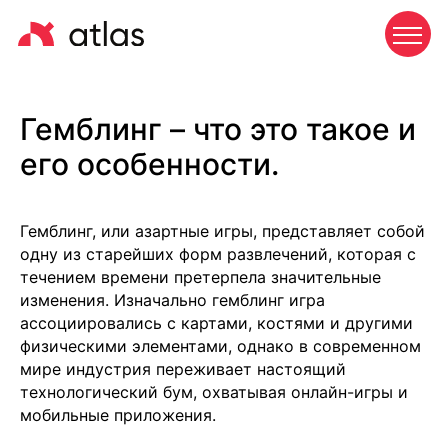
Гемблинг – что это такое и
его особенности.
Гемблинг, или азартные игры, представляет собой
одну из старейших форм развлечений, которая с
течением времени претерпела значительные
изменения. Изначально гемблинг игра
ассоциировались с картами, костями и другими
физическими элементами, однако в современном
мире индустрия переживает настоящий
технологический бум, охватывая онлайн-игры и
мобильные приложения.