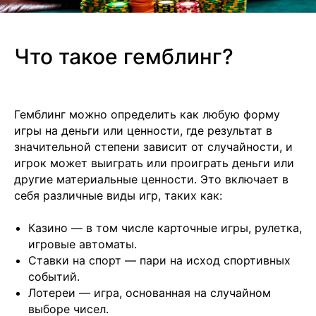
Что такое гемблинг?
Гемблинг можно определить как любую форму
игры на деньги или ценности, где результат в
значительной степени зависит от случайности, и
игрок может выиграть или проиграть деньги или
другие материальные ценности. Это включает в
себя различные виды игр, таких как:
Казино — в том числе карточные игры, рулетка,
игровые автоматы.
Ставки на спорт — пари на исход спортивных
событий.
Лотереи — игра, основанная на случайном
выборе чисел.