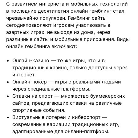
С развитием интернета и мобильных технологий
в последние десятилетия онлайн гемблинг стал
чрезвычайно популярен. Гемблинг сайты
сегодняпозволяют игрокам участвовать в
азартных играх, не выходя из дома, через
различные сайты и мобильные приложения. Виды
онлайн гемблинга включают:
Онлайн-казино — те же игры, что и в
традиционных казино, только доступны через
интернет.
Онлайн-покер — игры с реальными людьми
через специальные платформы.
Ставки на спорт — множество букмекерских
сайтов, предлагающих ставки на различные
спортивные события.
Виртуальные лотереи и киберспорт —
современные вариации традиционных игр,
адаптированные для онлайн-платформ.