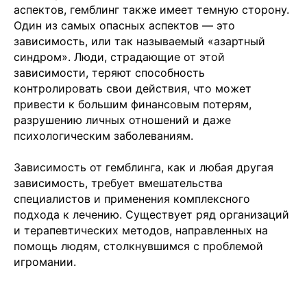
аспектов, гемблинг также имеет темную сторону.
Один из самых опасных аспектов — это
зависимость, или так называемый «азартный
синдром». Люди, страдающие от этой
зависимости, теряют способность
Подобрать специалиста?
контролировать свои действия, что может
Мы направим вам коммерческое
привести к большим финансовым потерям,
предложение в течении часа!
разрушению личных отношений и даже
Заполняя данную форму, вы даете
Согласие на
психологическим заболеваниям.
обработку Персональных данных
и соглашаетесь с
Политикой в отношении обработки персональных
данных
Зависимость от гемблинга, как и любая другая
зависимость, требует вмешательства
специалистов и применения комплексного
подхода к лечению. Существует ряд организаций
+7
и терапевтических методов, направленных на
помощь людям, столкнувшимся с проблемой
игромании.