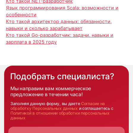
Кто такой NET-разработчик
Язык программирования Scala: возможности и
особенности
Кто такой архитектор данных: обязанности,
навыки и сколько зарабатывает
Кто такой Go-разработчик: задачи, навыки и
зарплата в 2025 году