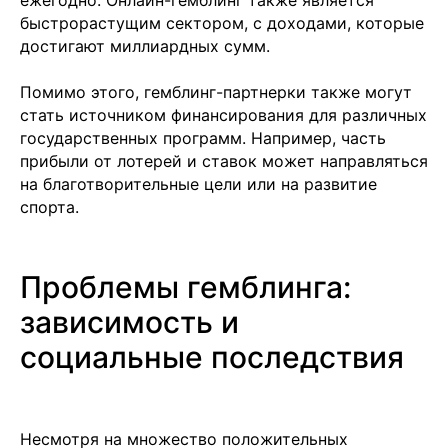
ежегодно. Онлайн-гемблинг также является
быстрорастущим сектором, с доходами, которые
достигают миллиардных сумм.
Помимо этого, гемблинг-партнерки также могут
стать источником финансирования для различных
государственных программ. Например, часть
прибыли от лотерей и ставок может направляться
на благотворительные цели или на развитие
спорта.
Проблемы гемблинга:
зависимость и
социальные последствия
Несмотря на множество положительных