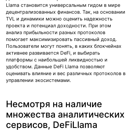
Llama становится универсальным гидом в мире
децентрализованных финансов. Так, на основании
TVL и динамики можно оценить надежность
проекта и потенциал доходности. При этом
анализ прибыльности разных протоколов
помогает максимизировать пассивный доход.
Пользователи могут понять, в каких блокчейнах
активнее развивается DeFi, и выбирать
платформы с наибольшей ликвидностью и
удобством. Данные DeFi Llama позволяют
оценивать влияние и вес различных протоколов в
управлении экосистемами.
Несмотря на наличие
множества аналитических
Подобрать специалиста?
сервисов, DeFiLlama
Мы направим вам коммерческое
предложение в течении часа!
Заполняя данную форму, вы даете
Согласие на