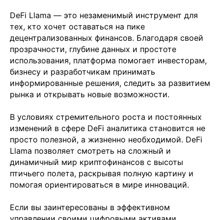
+7 499 380 89 20
DeFi Llama — это незаменимый инструмент для
info@it-atlas.ru
тех, кто хочет оставаться на пике
децентрализованных финансов. Благодаря своей
прозрачности, глубине данных и простоте
использования, платформа помогает инвесторам,
бизнесу и разработчикам принимать
Москва
информированные решения, следить за развитием
м. Новые Черемушки, Бизнес центр
"Черри Тауэр" ул. Профсоюзная,56,офис
рынка и открывать новые возможности.
43
Кипр
Agios Georgios
В условиях стремительного роста и постоянных
Chavouzas, office 1-2
Limassol, Cyprus
изменений в сфере DeFi аналитика становится не
просто полезной, а жизненно необходимой. DeFi
О нас
Llama позволяет смотреть на сложный и
Экспертиза
динамичный мир криптофинансов с высоты
Цены
Кейсы
птичьего полета, раскрывая полную картину и
Клиенты
помогая ориентироваться в мире инноваций.
Имплант
Блог
Если вы заинтересованы в эффективном
Политика конфиденциальности
управлении своими цифровыми активами,