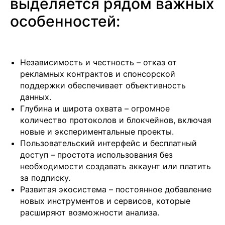
выделяется рядом важных
обработку Персональных данных
и соглашаетесь с
Политикой в отношении обработки персональных
особенностей:
данных
Независимость и честность – отказ от
+7
рекламных контрактов и спонсорской
поддержки обеспечивает объективность
данных.
Глубина и широта охвата – огромное
количество протоколов и блокчейнов, включая
новые и экспериментальные проекты.
Пользовательский интерфейс и бесплатный
Отправить заявку
доступ – простота использования без
необходимости создавать аккаунт или платить
за подписку.
Развитая экосистема – постоянное добавление
новых инструментов и сервисов, которые
расширяют возможности анализа.