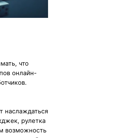
мать, что
пов онлайн-
ботчиков.
ут наслаждаться
кджек, рулетка
ам возможность