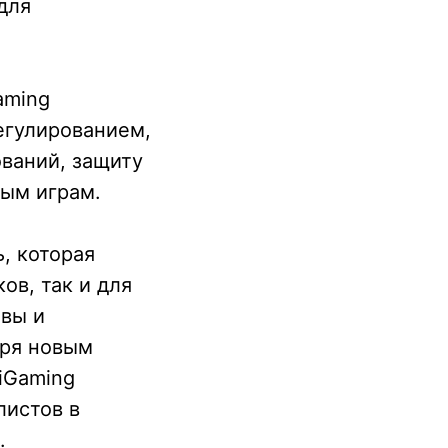
для
aming
егулированием,
ваний, защиту
ным играм.
, которая
ов, так и для
овы и
аря новым
iGaming
листов в
.