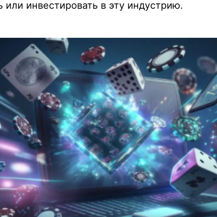
 или инвестировать в эту индустрию.