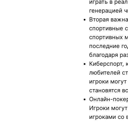
играть в реа
генерацией ч
Вторая важна
спортивные с
спортивных м
последние го
благодаря р
Киберспорт, 
любителей ст
игроки могут
становятся в
Онлайн-покер
Игроки могут
игроками со 