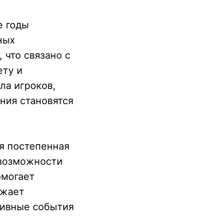
е годы
ных
 что связано с
ету и
ла игроков,
ния становятся
я постепенная
 возможности
омогает
лжает
тивные события