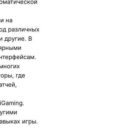
томатической
и на
ход различных
и другие. В
лярными
нтерфейсам.
 многих
торы, где
атчей,
iGaming.
ругими
навыках игры.