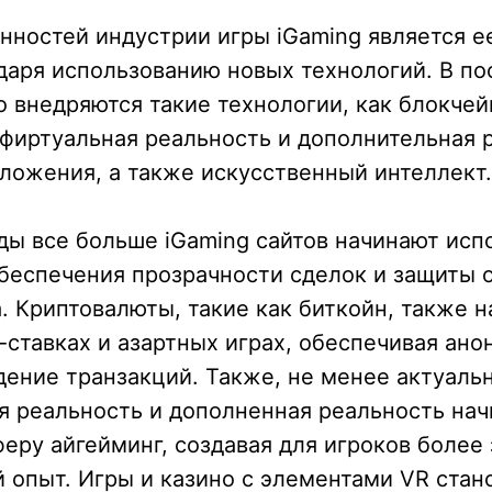
нностей индустрии игры iGaming является е
даря использованию новых технологий. В по
о внедряются такие технологии, как блокчей
фиртуальная реальность и дополнительная 
ложения, а также искусственный интеллект.
ды все больше iGaming сайтов начинают исп
беспечения прозрачности сделок и защиты 
 Криптовалюты, такие как биткойн, также н
-ставках и азартных играх, обеспечивая ано
ение транзакций. Также, не менее актуальн
я реальность и дополненная реальность на
феру айгейминг, создавая для игроков боле
 опыт. Игры и казино с элементами VR стан