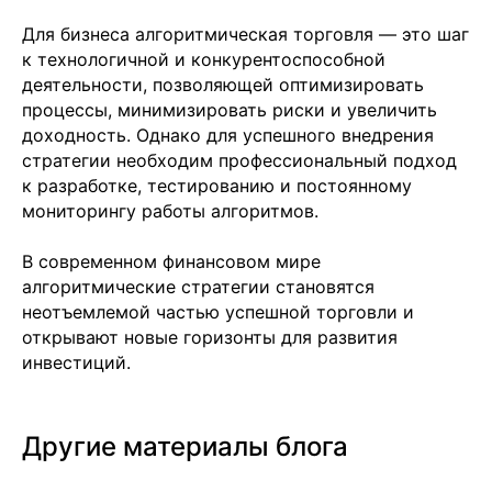
+7 499 380 89 20
Для бизнеса алгоритмическая торговля — это шаг
info@it-atlas.ru
к технологичной и конкурентоспособной
деятельности, позволяющей оптимизировать
процессы, минимизировать риски и увеличить
доходность. Однако для успешного внедрения
стратегии необходим профессиональный подход
Москва
к разработке, тестированию и постоянному
м. Новые Черемушки, Бизнес центр
"Черри Тауэр" ул. Профсоюзная,56,офис
мониторингу работы алгоритмов.
43
Кипр
Agios Georgios
В современном финансовом мире
Chavouzas, office 1-2
Limassol, Cyprus
алгоритмические стратегии становятся
неотъемлемой частью успешной торговли и
О нас
открывают новые горизонты для развития
Экспертиза
Цены
инвестиций.
Кейсы
Клиенты
Имплант
Другие материалы блога
Блог
Политика конфиденциальности