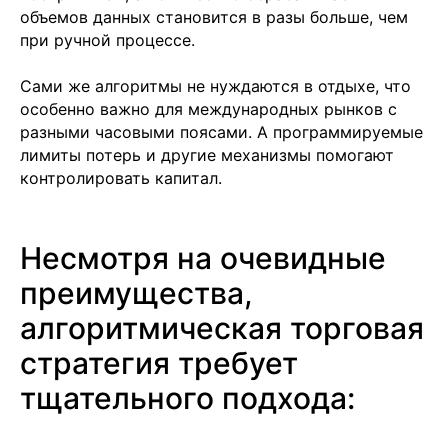
объемов данных становится в разы больше, чем
при ручной процессе.
Сами же алгоритмы не нуждаются в отдыхе, что
особенно важно для международных рынков с
разными часовыми поясами. А программируемые
лимиты потерь и другие механизмы помогают
контролировать капитал.
Несмотря на очевидные
преимущества,
алгоритмическая торговая
стратегия требует
Подобрать специалиста?
тщательного подхода:
Мы направим вам коммерческое
предложение в течении часа!
Заполняя данную форму, вы даете
Согласие на