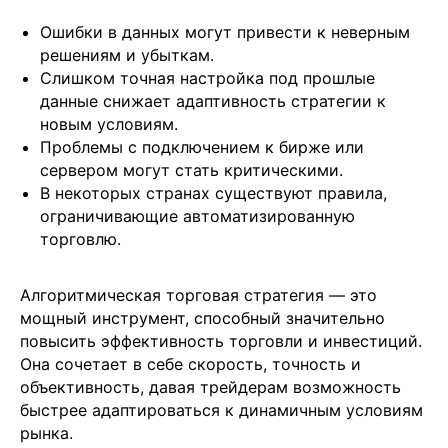
обработку Персональных данных
и соглашаетесь с
Политикой в отношении обработки персональных
Ошибки в данных могут привести к неверным
данных
решениям и убыткам.
Слишком точная настройка под прошлые
данные снижает адаптивность стратегии к
новым условиям.
+7
Проблемы с подключением к бирже или
сервером могут стать критическими.
В некоторых странах существуют правила,
ограничивающие автоматизированную
торговлю.
Алгоритмическая торговая стратегия — это
Отправить заявку
мощный инструмент, способный значительно
повысить эффективность торговли и инвестиций.
Она сочетает в себе скорость, точность и
объективность, давая трейдерам возможность
быстрее адаптироваться к динамичным условиям
рынка.